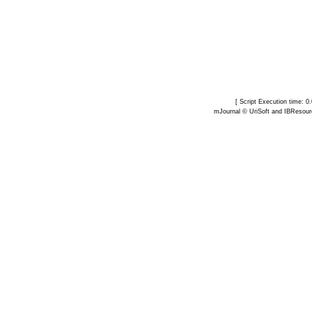
[ Script Execution time: 
mJournal ©
UriSoft
and
IBResour