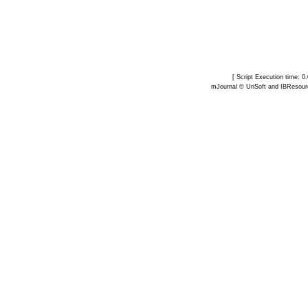
[ Script Execution time: 
mJournal ©
UriSoft
and
IBResour