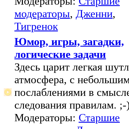
Модераторы:
Старшие
модераторы
,
Дженни
,
Тигренок
Юмор, игры, загадки,
логические задачи
Здесь царит легкая шут
атмосфера, с небольши
послаблениями в смысл
следования правилам. ;-
Модераторы:
Старшие