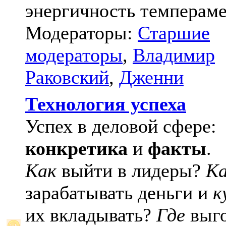
энергичность темпераме
Модераторы:
Старшие
модераторы
,
Владимир
Раковский
,
Дженни
Технология успеха
Успех в деловой сфере:
конкретика
и
факты
.
Как
выйти в лидеры?
К
зарабатывать деньги и
к
их вкладывать?
Где
выго