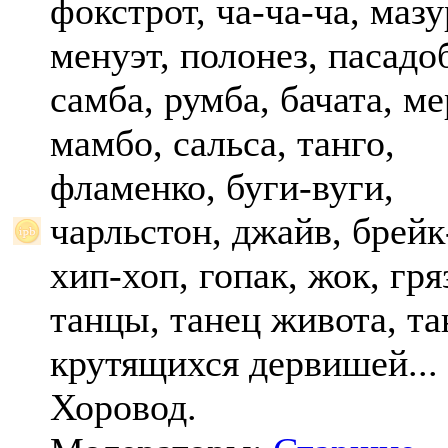
фокстрот, ча-ча-ча, мазу
менуэт, полонез, пасадо
самба, румба, бачата, ме
мамбо, сальса, танго,
фламенко, буги-вуги,
чарльстон, джайв, брейк
хип-хоп, гопак, жок, гр
танцы, танец живота, та
крутящихся дервишей...
Хоровод.