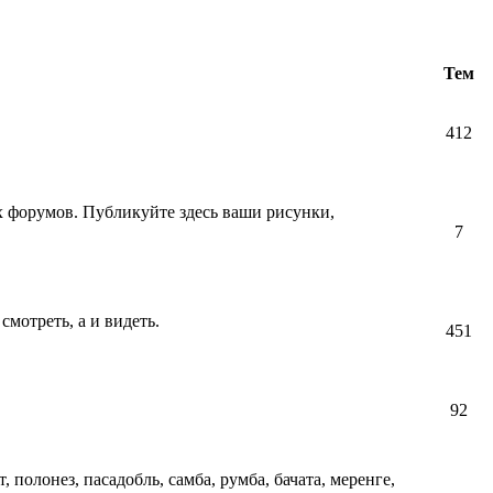
Тем
412
их форумов. Публикуйте здесь ваши рисунки,
7
смотреть, а и видеть.
451
92
т, полонез, пасадобль, самба, румба, бачата, меренге,