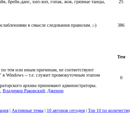
айв, брейк-данс, хип-хоп, гопак, жок, грязные танцы,
25
ослаблениями в смысле следования правилам. ;-)
386
Тем
 по тем или иным причинам, не соответствуют
" в Windows -- т.е. служит промежуточным этапом
0
ераторского архива принимают администраторы.
в
,
Владимир Раковский
,
Дженни
ация
|
Активные темы
|
10 авторов сегодня
|
Top 10 по количеств