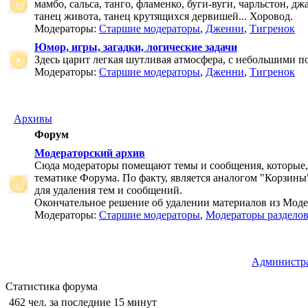
мамбо, сальса, танго, фламенко, буги-вуги, чарльстон, дж
танец живота, танец крутящихся дервишей... Хоровод.
Модераторы:
Старшие модераторы
,
Дженни
,
Тигренок
Юмор, игры, загадки, логические задачи
Здесь царит легкая шутливая атмосфера, с небольшими п
Модераторы:
Старшие модераторы
,
Дженни
,
Тигренок
Архивы
Форум
Модераторский архив
Сюда модераторы помещают темы и сообщения, которые,
тематике Форума. По факту, является аналогом "Корзины
для удаления тем и сообщений.
Окончательное решение об удалении материалов из Мод
Модераторы:
Старшие модераторы
,
Модераторы раздело
Администр
Статистика форума
462 чел. за последние 15 минут