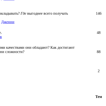
вкладывать?
Где
выгоднее всего получать
146
,
Дженни
е.
48
в
ими качествами они обладают? Как достигают
зни сложности?
88
2
Тем