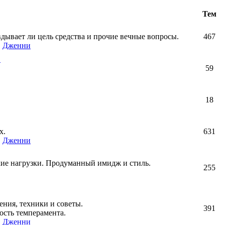
Тем
авдывает ли цель средства и прочие вечные вопросы.
467
,
Дженни
!
59
18
х.
631
,
Дженни
кие нагрузки. Продуманный имидж и стиль.
255
ния, техники и советы.
391
ость темперамента.
,
Дженни