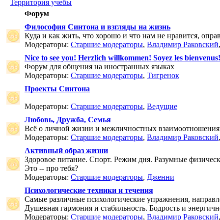
Территория учебы
Форум
Философия Синтона и взгляды на жизнь
Куда и как жить, что хорошо и что нам не нравится, опр
Модераторы:
Старшие модераторы
,
Владимир Раковский
Nice to see you! Herzlich willkommen! Soyez les bienvenus
Форум для общения на иностранных языках
Модераторы:
Старшие модераторы
,
Тигренок
Проекты Синтона
Модераторы:
Старшие модераторы
,
Ведущие
Любовь, Дружба, Семья
Всё о личной жизни и межличностных взаимоотношения
Модераторы:
Старшие модераторы
,
Владимир Раковский
Активный образ жизни
Здоровое питание. Спорт. Режим дня. Разумные физичес
Это -- про тебя?
Модераторы:
Старшие модераторы
,
Дженни
Психологические техники и течения
Самые различные психологические упражнения, направле
Душевная гармония и стабильность. Бодрость и энергичн
Модераторы:
Старшие модераторы
,
Владимир Раковский