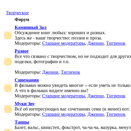
Творческие
Форум
Каминный Зал
Обсуждение книг любых: хороших и разных.
Здесь же - ваше творчество: поэзия и проза.
Модераторы:
Старшие модераторы
,
Дженни
,
Тигренок
Разное
Все что свзяано с творчеством, но не подходит для друг
поделки, фотографии и т.п.
Модераторы:
Дженни
,
Тигренок
Синемания
В фильмах можно увидеть многое -- если уметь не только 
А что в фильмах видите именно вы?
Модераторы:
Старшие модераторы
,
Дженни
,
Тигренок
Муки Зву
Всё об интересующих вас сочетаниях семи (и менее) нот.
Модераторы:
Старшие модераторы
,
Дженни
,
Тигренок
Танцы
Балет, вальс, квикстеп, фокстрот, ча-ча-ча, мазурка, менуэ