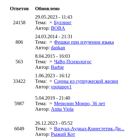
Ответов
Обновлено
29.05.2023 - 11:43
24158
Тема:
Буллинг
Автор:
BOBA
24.03.2014 - 21:31
806
Тема:
Фишки при изучении языка
Автор:
dankan
8.04.2015 - 16:03
563
Тема:
ЧаВо Психологос
Автор:
Barbie
1.06.2023 - 16:12
33422
Тема:
Сцены из супружеской жизни
Автор:
vpotapov1
5.04.2019 - 21:40
5987
Тема:
Мерилин Монро, 36 лет
Автор:
Anita Viola
26.12.2023 - 05:52
6049
Тема:
Визуал-Аудиал-Кинестетик-Ди...
Автор:
Рыжий Кот