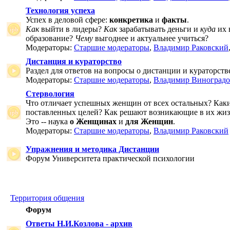
Технология успеха
Успех в деловой сфере:
конкретика
и
факты
.
Как
выйти в лидеры?
Как
зарабатывать деньги и
куда
их 
образование?
Чему
выгоднее и актуальнее учиться?
Модераторы:
Старшие модераторы
,
Владимир Раковский
Дистанция и кураторство
Раздел для ответов на вопросы о дистанции и кураторств
Модераторы:
Старшие модераторы
,
Владимир Виноградо
Стервология
Что отличает успешных женщин от всех остальных? Как
поставленных целей? Как решают возникающие в их жи
Это -- наука
о Женщинах
и
для Женщин
.
Модераторы:
Старшие модераторы
,
Владимир Раковский
Упражнения и методика Дистанции
Форум Университета практической психологии
Территория общения
Форум
Ответы Н.И.Козлова - архив