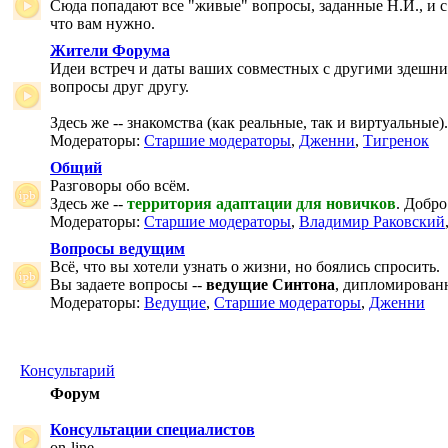
Сюда попадают все "живые" вопросы, заданные Н.И., и с
что вам нужно.
Жители Форума
Идеи встреч и даты ваших совместных с другими здешни
вопросы друг другу.
Здесь же -- знакомства (как реальные, так и виртуальные).
Модераторы:
Старшие модераторы
,
Дженни
,
Тигренок
Общий
Разговоры обо всём.
Здесь же --
территория адаптации для новичков
. Добро
Модераторы:
Старшие модераторы
,
Владимир Раковский
Вопросы ведущим
Всё, что вы хотели узнать о жизни, но боялись спросить.
Вы задаете вопросы --
ведущие Синтона
, дипломирован
Модераторы:
Ведущие
,
Старшие модераторы
,
Дженни
Консультарий
Форум
Консультации специалистов
on-line