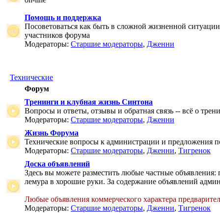
Помощь и поддержка
Посоветоваться как быть в сложной жизненной ситуаци
участников форума
Модераторы:
Старшие модераторы
,
Дженни
Технические
Форум
Тренинги и клубная жизнь Синтона
Вопросы и ответы, отзывы и обратная связь -- всё о тре
Модераторы:
Старшие модераторы
,
Дженни
Жизнь Форума
Технические вопросы к администрации и предложения 
Модераторы:
Старшие модераторы
,
Дженни
,
Тигренок
Доска объявлений
Здесь вы можете разместить любые частные объявления: 
лемура в хорошие руки. За содержание объявлений админ
Любые объявления коммерческого характера предварите
Модераторы:
Старшие модераторы
,
Дженни
,
Тигренок