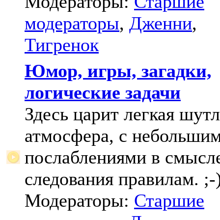
Модераторы:
Старшие
модераторы
,
Дженни
,
Тигренок
Юмор, игры, загадки,
логические задачи
Здесь царит легкая шут
атмосфера, с небольши
послаблениями в смысл
следования правилам. ;-
Модераторы:
Старшие