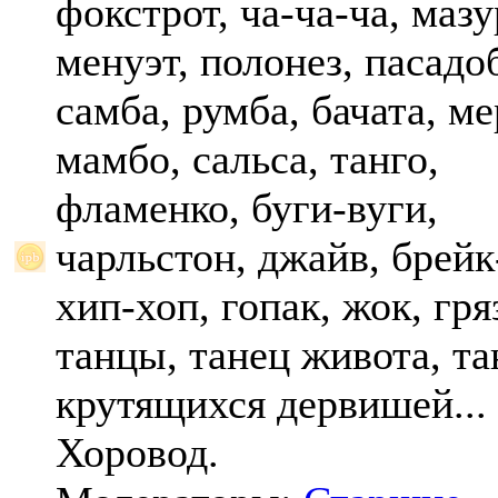
фокстрот, ча-ча-ча, мазу
менуэт, полонез, пасадо
самба, румба, бачата, ме
мамбо, сальса, танго,
фламенко, буги-вуги,
чарльстон, джайв, брейк
хип-хоп, гопак, жок, гр
танцы, танец живота, та
крутящихся дервишей...
Хоровод.