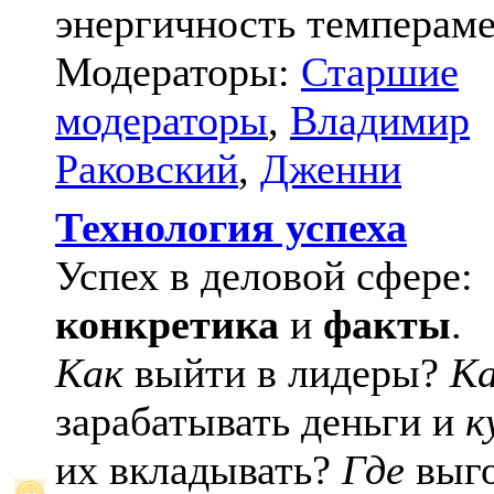
энергичность темпераме
Модераторы:
Старшие
модераторы
,
Владимир
Раковский
,
Дженни
Технология успеха
Успех в деловой сфере:
конкретика
и
факты
.
Как
выйти в лидеры?
К
зарабатывать деньги и
к
их вкладывать?
Где
выго