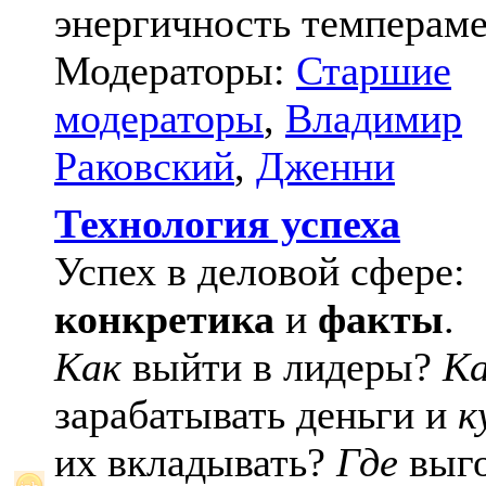
энергичность темпераме
Модераторы:
Старшие
модераторы
,
Владимир
Раковский
,
Дженни
Технология успеха
Успех в деловой сфере:
конкретика
и
факты
.
Как
выйти в лидеры?
К
зарабатывать деньги и
к
их вкладывать?
Где
выго