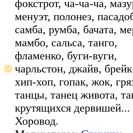
фокстрот, ча-ча-ча, мазу
менуэт, полонез, пасадо
самба, румба, бачата, ме
мамбо, сальса, танго,
фламенко, буги-вуги,
чарльстон, джайв, брейк
хип-хоп, гопак, жок, гр
танцы, танец живота, та
крутящихся дервишей...
Хоровод.