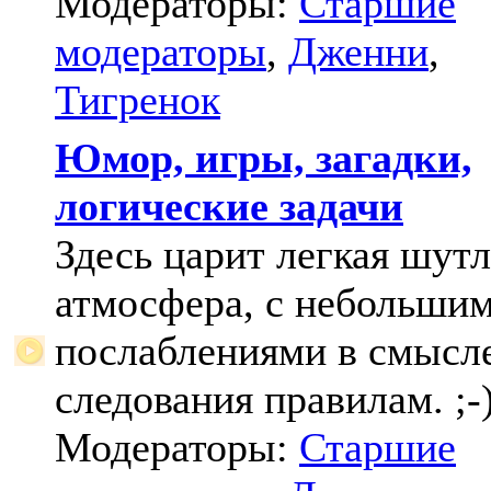
Модераторы:
Старшие
модераторы
,
Дженни
,
Тигренок
Юмор, игры, загадки,
логические задачи
Здесь царит легкая шут
атмосфера, с небольши
послаблениями в смысл
следования правилам. ;-
Модераторы:
Старшие