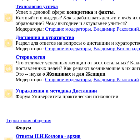
Технология успеха
Успех в деловой сфере:
конкретика
и
факты
.
Как
выйти в лидеры?
Как
зарабатывать деньги и
куда
их 
образование?
Чему
выгоднее и актуальнее учиться?
Модераторы:
Старшие модераторы
,
Владимир Раковский
Дистанция и кураторство
Раздел для ответов на вопросы о дистанции и кураторств
Модераторы:
Старшие модераторы
,
Владимир Виноградо
Стервология
Что отличает успешных женщин от всех остальных? Как
поставленных целей? Как решают возникающие в их жи
Это -- наука
о Женщинах
и
для Женщин
.
Модераторы:
Старшие модераторы
,
Владимир Раковский
Упражнения и методика Дистанции
Форум Университета практической психологии
Территория общения
Форум
Ответы Н.И.Козлова - архив