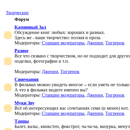
Творческие
Форум
Каминный Зал
Обсуждение книг любых: хороших и разных.
Здесь же - ваше творчество: поэзия и проза.
Модераторы:
Старшие модераторы
,
Дженни
,
Тигренок
Разное
Все что свзяано с творчеством, но не подходит для друг
поделки, фотографии и т.п.
Модераторы:
Дженни
,
Тигренок
Синемания
В фильмах можно увидеть многое -- если уметь не только 
А что в фильмах видите именно вы?
Модераторы:
Старшие модераторы
,
Дженни
,
Тигренок
Муки Зву
Всё об интересующих вас сочетаниях семи (и менее) нот.
Модераторы:
Старшие модераторы
,
Дженни
,
Тигренок
Танцы
Балет, вальс, квикстеп, фокстрот, ча-ча-ча, мазурка, менуэ