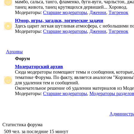
мамбо, сальса, танго, фламенко, буги-вуги, чарльстон, дж
танец живота, танец крутящихся дервишей... Хоровод.
Модераторы:
Старшие модераторы
,
Дженни
,
Тигренок
Юмор, игры, загадки, логические задачи
Здесь царит легкая шутливая атмосфера, с небольшими п
Модераторы:
Старшие модераторы
,
Дженни
,
Тигренок
Архивы
Форум
Модераторский архив
Сюда модераторы помещают темы и сообщения, которые,
тематике Форума. По факту, является аналогом "Корзины
для удаления тем и сообщений.
Окончательное решение об удалении материалов из Мод
Модераторы:
Старшие модераторы
,
Модераторы раздело
Администр
Статистика форума
509 чел. за последние 15 минут