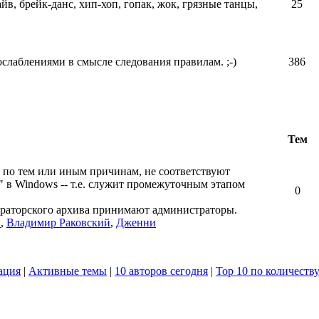
айв, брейк-данс, хип-хоп, гопак, жок, грязные танцы,
25
ослаблениями в смысле следования правилам. ;-)
386
Тем
 по тем или иным причинам, не соответствуют
" в Windows -- т.е. служит промежуточным этапом
0
ераторского архива принимают администраторы.
в
,
Владимир Раковский
,
Дженни
ация
|
Активные темы
|
10 авторов сегодня
|
Top 10 по количеств