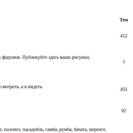
Тем
412
их форумов. Публикуйте здесь ваши рисунки,
7
смотреть, а и видеть.
451
92
т, полонез, пасадобль, самба, румба, бачата, меренге,