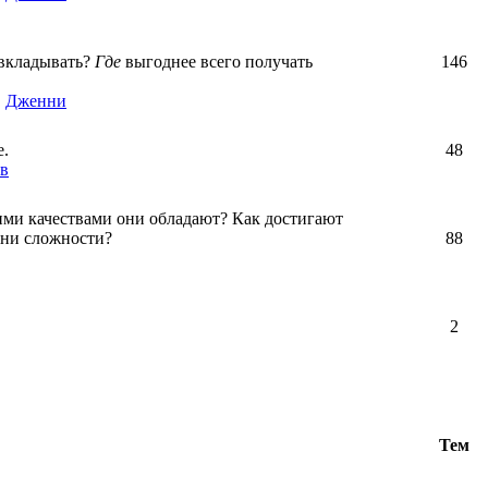
вкладывать?
Где
выгоднее всего получать
146
,
Дженни
е.
48
в
ими качествами они обладают? Как достигают
зни сложности?
88
2
Тем