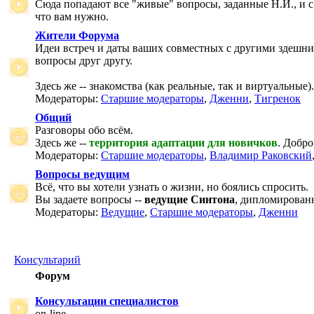
Сюда попадают все "живые" вопросы, заданные Н.И., и с
что вам нужно.
Жители Форума
Идеи встреч и даты ваших совместных с другими здешни
вопросы друг другу.
Здесь же -- знакомства (как реальные, так и виртуальные).
Модераторы:
Старшие модераторы
,
Дженни
,
Тигренок
Общий
Разговоры обо всём.
Здесь же --
территория адаптации для новичков
. Добро
Модераторы:
Старшие модераторы
,
Владимир Раковский
Вопросы ведущим
Всё, что вы хотели узнать о жизни, но боялись спросить.
Вы задаете вопросы --
ведущие Синтона
, дипломирован
Модераторы:
Ведущие
,
Старшие модераторы
,
Дженни
Консультарий
Форум
Консультации специалистов
on-line