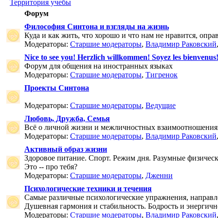
Территория учебы
Форум
Философия Синтона и взгляды на жизнь
Куда и как жить, что хорошо и что нам не нравится, опр
Модераторы:
Старшие модераторы
,
Владимир Раковский
Nice to see you! Herzlich willkommen! Soyez les bienvenus
Форум для общения на иностранных языках
Модераторы:
Старшие модераторы
,
Тигренок
Проекты Синтона
Модераторы:
Старшие модераторы
,
Ведущие
Любовь, Дружба, Семья
Всё о личной жизни и межличностных взаимоотношения
Модераторы:
Старшие модераторы
,
Владимир Раковский
Активный образ жизни
Здоровое питание. Спорт. Режим дня. Разумные физичес
Это -- про тебя?
Модераторы:
Старшие модераторы
,
Дженни
Психологические техники и течения
Самые различные психологические упражнения, направле
Душевная гармония и стабильность. Бодрость и энергичн
Модераторы:
Старшие модераторы
,
Владимир Раковский