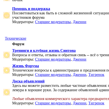
Помощь и поддержка
Посоветоваться как быть в сложной жизненной ситуаци
участников форума
Модераторы:
Старшие модераторы
,
Дженни
Технические
Форум
Тренинги и клубная жизнь Синтона
Вопросы и ответы, отзывы и обратная связь -- всё о тре
Модераторы:
Старшие модераторы
,
Дженни
Жизнь Форума
Технические вопросы к администрации и предложения 
Модераторы:
Старшие модераторы
,
Дженни
,
Тигренок
Доска объявлений
Здесь вы можете разместить любые частные объявления: 
лемура в хорошие руки. За содержание объявлений админ
Любые объявления коммерческого характера предварите
Модераторы:
Старшие модераторы
,
Дженни
,
Тигренок