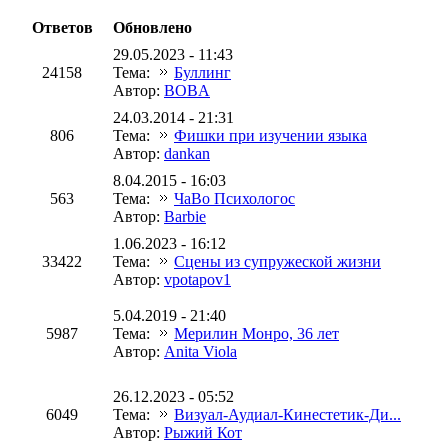
Ответов
Обновлено
29.05.2023 - 11:43
24158
Тема:
Буллинг
Автор:
BOBA
24.03.2014 - 21:31
806
Тема:
Фишки при изучении языка
Автор:
dankan
8.04.2015 - 16:03
563
Тема:
ЧаВо Психологос
Автор:
Barbie
1.06.2023 - 16:12
33422
Тема:
Сцены из супружеской жизни
Автор:
vpotapov1
5.04.2019 - 21:40
5987
Тема:
Мерилин Монро, 36 лет
Автор:
Anita Viola
26.12.2023 - 05:52
6049
Тема:
Визуал-Аудиал-Кинестетик-Ди...
Автор:
Рыжий Кот