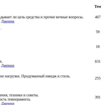
Тем
авдывает ли цель средства и прочие вечные вопросы.
467
,
Дженни
!
59
18
х.
631
,
Дженни
кие нагрузки. Продуманный имидж и стиль.
255
ния, техники и советы.
391
ость темперамента.
,
Дженни