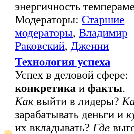
энергичность темпераме
Модераторы:
Старшие
модераторы
,
Владимир
Раковский
,
Дженни
Технология успеха
Успех в деловой сфере:
конкретика
и
факты
.
Как
выйти в лидеры?
К
зарабатывать деньги и
к
их вкладывать?
Где
выго