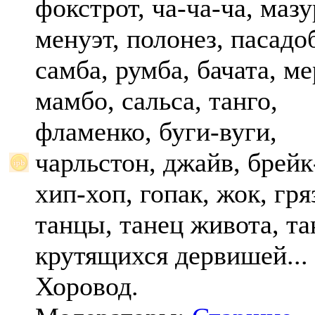
фокстрот, ча-ча-ча, мазу
менуэт, полонез, пасадо
самба, румба, бачата, ме
мамбо, сальса, танго,
фламенко, буги-вуги,
чарльстон, джайв, брейк
хип-хоп, гопак, жок, гр
танцы, танец живота, та
крутящихся дервишей...
Хоровод.