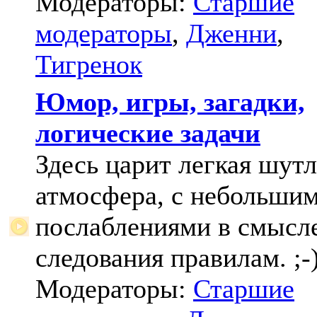
Модераторы:
Старшие
модераторы
,
Дженни
,
Тигренок
Юмор, игры, загадки,
логические задачи
Здесь царит легкая шут
атмосфера, с небольши
послаблениями в смысл
следования правилам. ;-
Модераторы:
Старшие