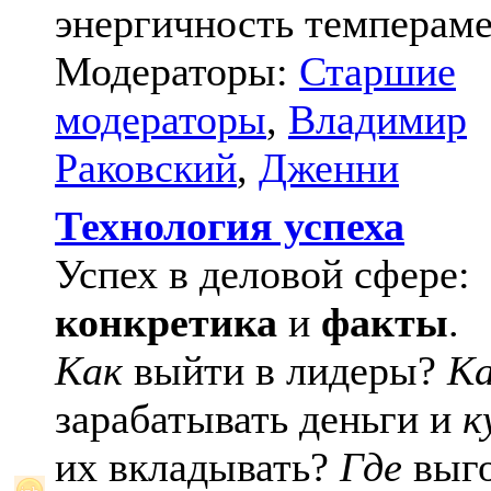
энергичность темпераме
Модераторы:
Старшие
модераторы
,
Владимир
Раковский
,
Дженни
Технология успеха
Успех в деловой сфере:
конкретика
и
факты
.
Как
выйти в лидеры?
К
зарабатывать деньги и
к
их вкладывать?
Где
выго