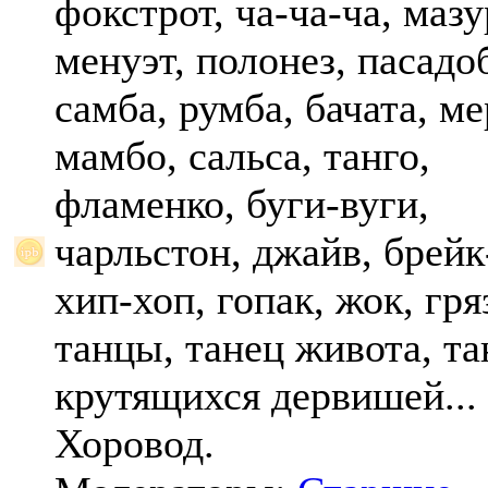
фокстрот, ча-ча-ча, мазу
менуэт, полонез, пасадо
самба, румба, бачата, ме
мамбо, сальса, танго,
фламенко, буги-вуги,
чарльстон, джайв, брейк
хип-хоп, гопак, жок, гр
танцы, танец живота, та
крутящихся дервишей...
Хоровод.