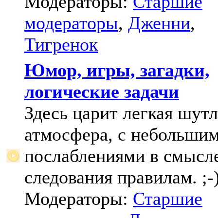
Модераторы:
Старшие
модераторы
,
Дженни
,
Тигренок
Юмор, игры, загадки,
логические задачи
Здесь царит легкая шут
атмосфера, с небольши
послаблениями в смысл
следования правилам. ;-
Модераторы:
Старшие