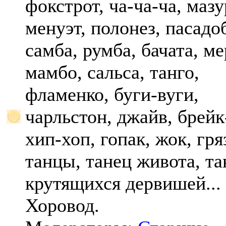
фокстрот, ча-ча-ча, мазу
менуэт, полонез, пасадо
самба, румба, бачата, ме
мамбо, сальса, танго,
фламенко, буги-вуги,
чарльстон, джайв, брейк
хип-хоп, гопак, жок, гр
танцы, танец живота, та
крутящихся дервишей...
Хоровод.