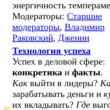
энергичность темпераме
Модераторы:
Старшие
модераторы
,
Владимир
Раковский
,
Дженни
Технология успеха
Успех в деловой сфере:
конкретика
и
факты
.
Как
выйти в лидеры?
К
зарабатывать деньги и
к
их вкладывать?
Где
выго