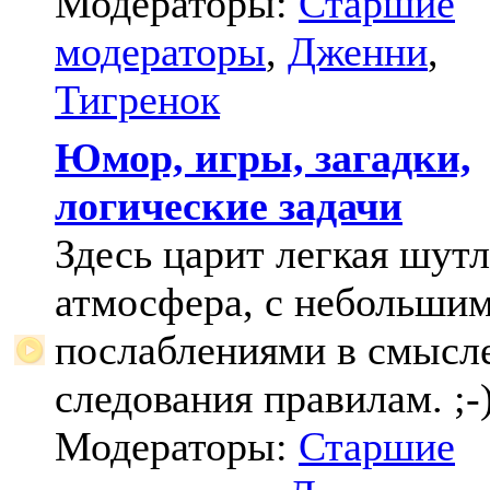
Модераторы:
Старшие
модераторы
,
Дженни
,
Тигренок
Юмор, игры, загадки,
логические задачи
Здесь царит легкая шут
атмосфера, с небольши
послаблениями в смысл
следования правилам. ;-
Модераторы:
Старшие