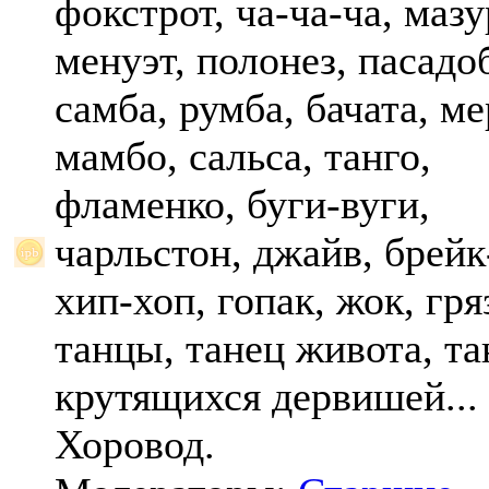
фокстрот, ча-ча-ча, мазу
менуэт, полонез, пасадо
самба, румба, бачата, ме
мамбо, сальса, танго,
фламенко, буги-вуги,
чарльстон, джайв, брейк
хип-хоп, гопак, жок, гр
танцы, танец живота, та
крутящихся дервишей...
Хоровод.