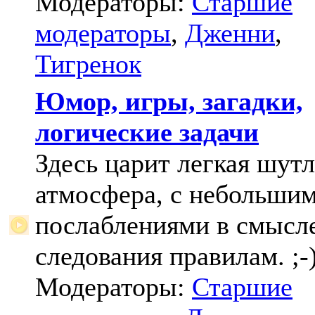
Модераторы:
Старшие
модераторы
,
Дженни
,
Тигренок
Юмор, игры, загадки,
логические задачи
Здесь царит легкая шут
атмосфера, с небольши
послаблениями в смысл
следования правилам. ;-
Модераторы:
Старшие