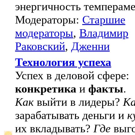
энергичность темпераме
Модераторы:
Старшие
модераторы
,
Владимир
Раковский
,
Дженни
Технология успеха
Успех в деловой сфере:
конкретика
и
факты
.
Как
выйти в лидеры?
К
зарабатывать деньги и
к
их вкладывать?
Где
выго