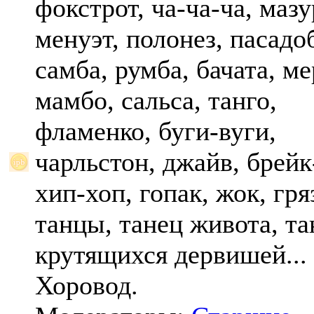
фокстрот, ча-ча-ча, мазу
менуэт, полонез, пасадо
самба, румба, бачата, ме
мамбо, сальса, танго,
фламенко, буги-вуги,
чарльстон, джайв, брейк
хип-хоп, гопак, жок, гр
танцы, танец живота, та
крутящихся дервишей...
Хоровод.