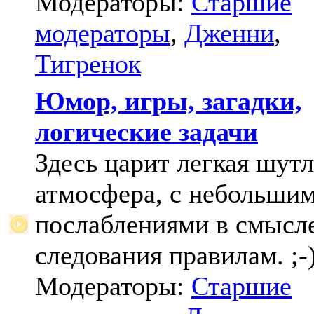
Модераторы:
Старшие
модераторы
,
Дженни
,
Тигренок
Юмор, игры, загадки,
логические задачи
Здесь царит легкая шут
атмосфера, с небольши
послаблениями в смысл
следования правилам. ;-
Модераторы:
Старшие