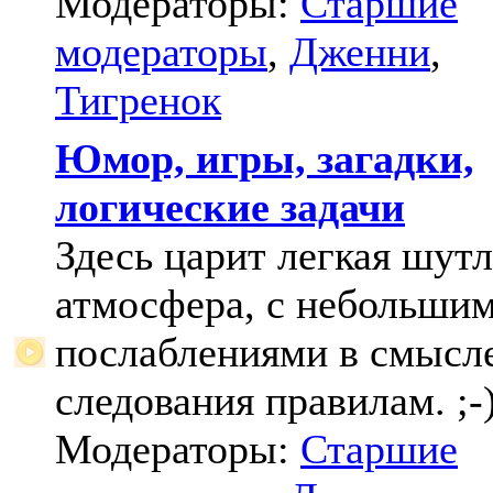
Модераторы:
Старшие
модераторы
,
Дженни
,
Тигренок
Юмор, игры, загадки,
логические задачи
Здесь царит легкая шут
атмосфера, с небольши
послаблениями в смысл
следования правилам. ;-
Модераторы:
Старшие