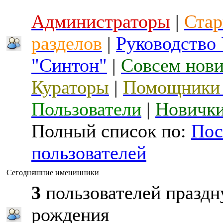
Администраторы
|
Стар
разделов
|
Руководство
"Синтон"
|
Совсем нов
Кураторы
|
Помощники 
Пользователи
|
Новичк
Полный список по:
Пос
пользователей
Сегодняшние именинники
3
пользователей праздн
рождения