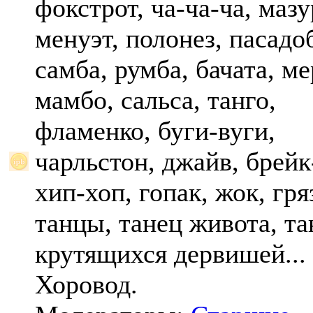
фокстрот, ча-ча-ча, мазу
менуэт, полонез, пасадо
самба, румба, бачата, ме
мамбо, сальса, танго,
фламенко, буги-вуги,
чарльстон, джайв, брейк
хип-хоп, гопак, жок, гр
танцы, танец живота, та
крутящихся дервишей...
Хоровод.