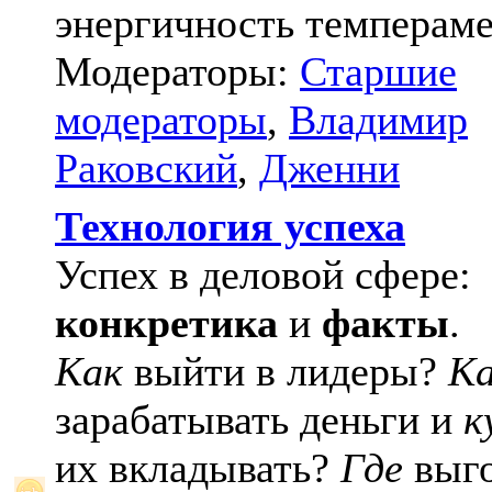
энергичность темпераме
Модераторы:
Старшие
модераторы
,
Владимир
Раковский
,
Дженни
Технология успеха
Успех в деловой сфере:
конкретика
и
факты
.
Как
выйти в лидеры?
К
зарабатывать деньги и
к
их вкладывать?
Где
выго