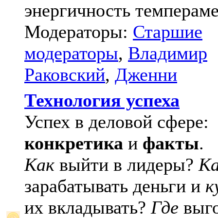
энергичность темпераме
Модераторы:
Старшие
модераторы
,
Владимир
Раковский
,
Дженни
Технология успеха
Успех в деловой сфере:
конкретика
и
факты
.
Как
выйти в лидеры?
К
зарабатывать деньги и
к
их вкладывать?
Где
выго