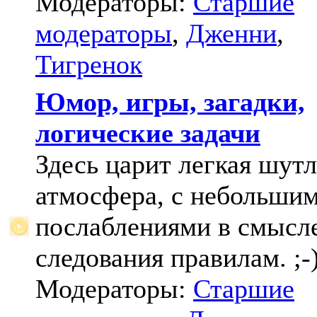
Модераторы:
Старшие
модераторы
,
Дженни
,
Тигренок
Юмор, игры, загадки,
логические задачи
Здесь царит легкая шут
атмосфера, с небольши
послаблениями в смысл
следования правилам. ;-
Модераторы:
Старшие