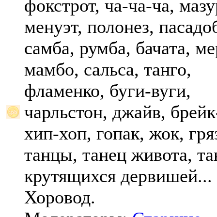
фокстрот, ча-ча-ча, мазу
менуэт, полонез, пасадо
самба, румба, бачата, ме
мамбо, сальса, танго,
фламенко, буги-вуги,
чарльстон, джайв, брейк
хип-хоп, гопак, жок, гр
танцы, танец живота, та
крутящихся дервишей...
Хоровод.