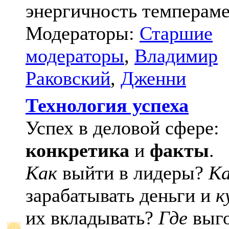
энергичность темпераме
Модераторы:
Старшие
модераторы
,
Владимир
Раковский
,
Дженни
Технология успеха
Успех в деловой сфере:
конкретика
и
факты
.
Как
выйти в лидеры?
К
зарабатывать деньги и
к
их вкладывать?
Где
выго