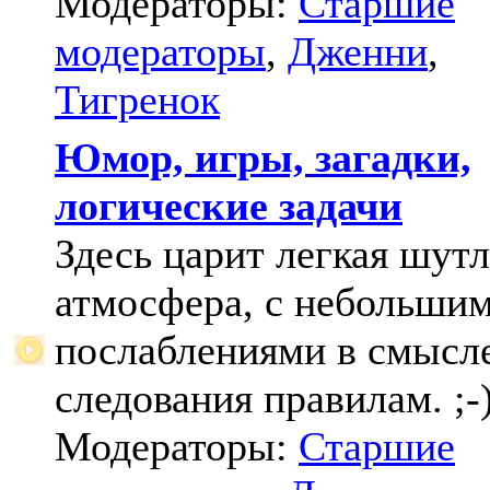
Модераторы:
Старшие
модераторы
,
Дженни
,
Тигренок
Юмор, игры, загадки,
логические задачи
Здесь царит легкая шут
атмосфера, с небольши
послаблениями в смысл
следования правилам. ;-
Модераторы:
Старшие