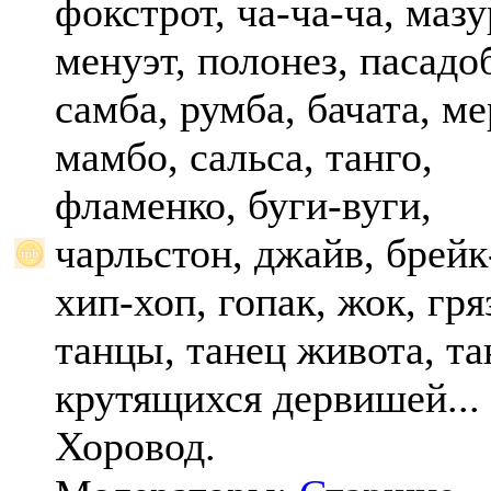
фокстрот, ча-ча-ча, мазу
менуэт, полонез, пасадо
самба, румба, бачата, ме
мамбо, сальса, танго,
фламенко, буги-вуги,
чарльстон, джайв, брейк
хип-хоп, гопак, жок, гр
танцы, танец живота, та
крутящихся дервишей...
Хоровод.