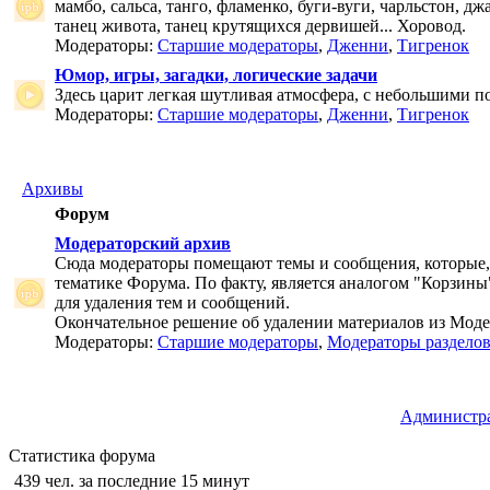
мамбо, сальса, танго, фламенко, буги-вуги, чарльстон, дж
танец живота, танец крутящихся дервишей... Хоровод.
Модераторы:
Старшие модераторы
,
Дженни
,
Тигренок
Юмор, игры, загадки, логические задачи
Здесь царит легкая шутливая атмосфера, с небольшими п
Модераторы:
Старшие модераторы
,
Дженни
,
Тигренок
Архивы
Форум
Модераторский архив
Сюда модераторы помещают темы и сообщения, которые,
тематике Форума. По факту, является аналогом "Корзины
для удаления тем и сообщений.
Окончательное решение об удалении материалов из Мод
Модераторы:
Старшие модераторы
,
Модераторы раздело
Администр
Статистика форума
439 чел. за последние 15 минут