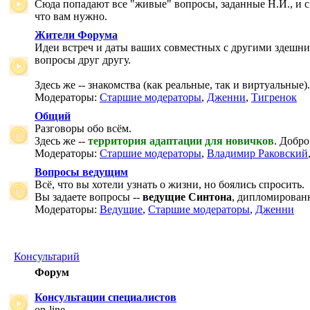
Сюда попадают все "живые" вопросы, заданные Н.И., и с
что вам нужно.
Жители Форума
Идеи встреч и даты ваших совместных с другими здешни
вопросы друг другу.
Здесь же -- знакомства (как реальные, так и виртуальные).
Модераторы:
Старшие модераторы
,
Дженни
,
Тигренок
Общий
Разговоры обо всём.
Здесь же --
территория адаптации для новичков
. Добро
Модераторы:
Старшие модераторы
,
Владимир Раковский
Вопросы ведущим
Всё, что вы хотели узнать о жизни, но боялись спросить.
Вы задаете вопросы --
ведущие Синтона
, дипломирован
Модераторы:
Ведущие
,
Старшие модераторы
,
Дженни
Консультарий
Форум
Консультации специалистов
on-line