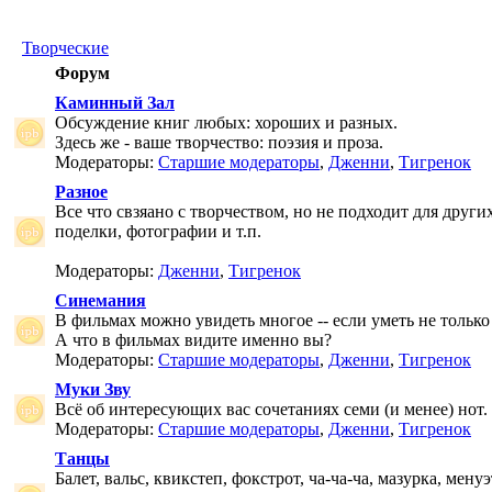
Творческие
Форум
Каминный Зал
Обсуждение книг любых: хороших и разных.
Здесь же - ваше творчество: поэзия и проза.
Модераторы:
Старшие модераторы
,
Дженни
,
Тигренок
Разное
Все что свзяано с творчеством, но не подходит для друг
поделки, фотографии и т.п.
Модераторы:
Дженни
,
Тигренок
Синемания
В фильмах можно увидеть многое -- если уметь не только 
А что в фильмах видите именно вы?
Модераторы:
Старшие модераторы
,
Дженни
,
Тигренок
Муки Зву
Всё об интересующих вас сочетаниях семи (и менее) нот.
Модераторы:
Старшие модераторы
,
Дженни
,
Тигренок
Танцы
Балет, вальс, квикстеп, фокстрот, ча-ча-ча, мазурка, менуэ