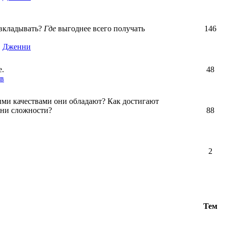
вкладывать?
Где
выгоднее всего получать
146
,
Дженни
е.
48
в
ими качествами они обладают? Как достигают
зни сложности?
88
2
Тем