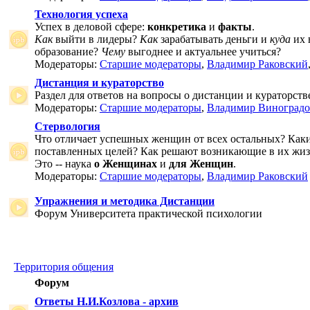
Технология успеха
Успех в деловой сфере:
конкретика
и
факты
.
Как
выйти в лидеры?
Как
зарабатывать деньги и
куда
их 
образование?
Чему
выгоднее и актуальнее учиться?
Модераторы:
Старшие модераторы
,
Владимир Раковский
Дистанция и кураторство
Раздел для ответов на вопросы о дистанции и кураторств
Модераторы:
Старшие модераторы
,
Владимир Виноградо
Стервология
Что отличает успешных женщин от всех остальных? Как
поставленных целей? Как решают возникающие в их жи
Это -- наука
о Женщинах
и
для Женщин
.
Модераторы:
Старшие модераторы
,
Владимир Раковский
Упражнения и методика Дистанции
Форум Университета практической психологии
Территория общения
Форум
Ответы Н.И.Козлова - архив