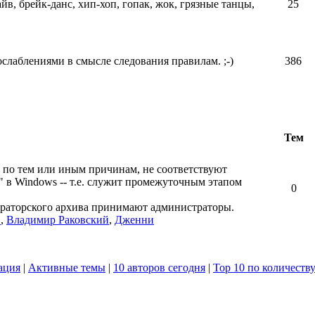
айв, брейк-данс, хип-хоп, гопак, жок, грязные танцы,
25
ослаблениями в смысле следования правилам. ;-)
386
Тем
 по тем или иным причинам, не соответствуют
" в Windows -- т.е. служит промежуточным этапом
0
ераторского архива принимают администраторы.
в
,
Владимир Раковский
,
Дженни
ация
|
Активные темы
|
10 авторов сегодня
|
Top 10 по количеств