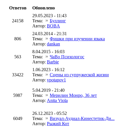
Ответов
Обновлено
29.05.2023 - 11:43
24158
Тема:
Буллинг
Автор:
BOBA
24.03.2014 - 21:31
806
Тема:
Фишки при изучении языка
Автор:
dankan
8.04.2015 - 16:03
563
Тема:
ЧаВо Психологос
Автор:
Barbie
1.06.2023 - 16:12
33422
Тема:
Сцены из супружеской жизни
Автор:
vpotapov1
5.04.2019 - 21:40
5987
Тема:
Мерилин Монро, 36 лет
Автор:
Anita Viola
26.12.2023 - 05:52
6049
Тема:
Визуал-Аудиал-Кинестетик-Ди...
Автор:
Рыжий Кот