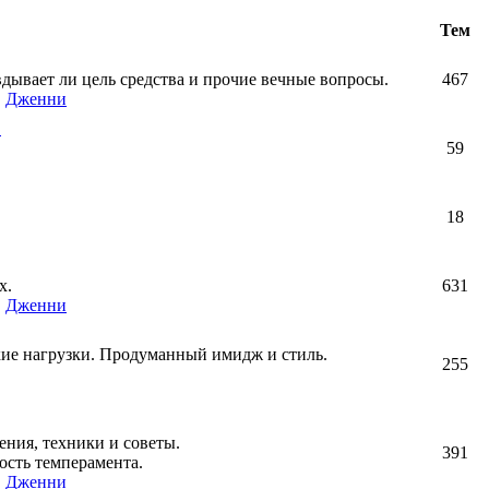
Тем
авдывает ли цель средства и прочие вечные вопросы.
467
,
Дженни
!
59
18
х.
631
,
Дженни
кие нагрузки. Продуманный имидж и стиль.
255
ния, техники и советы.
391
ость темперамента.
,
Дженни