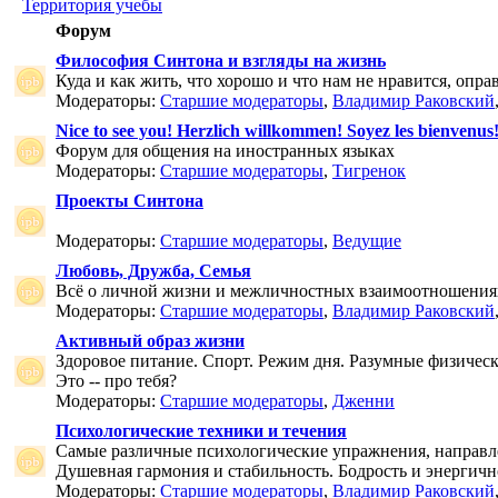
Территория учебы
Форум
Философия Синтона и взгляды на жизнь
Куда и как жить, что хорошо и что нам не нравится, опр
Модераторы:
Старшие модераторы
,
Владимир Раковский
Nice to see you! Herzlich willkommen! Soyez les bienvenus
Форум для общения на иностранных языках
Модераторы:
Старшие модераторы
,
Тигренок
Проекты Синтона
Модераторы:
Старшие модераторы
,
Ведущие
Любовь, Дружба, Семья
Всё о личной жизни и межличностных взаимоотношения
Модераторы:
Старшие модераторы
,
Владимир Раковский
Активный образ жизни
Здоровое питание. Спорт. Режим дня. Разумные физичес
Это -- про тебя?
Модераторы:
Старшие модераторы
,
Дженни
Психологические техники и течения
Самые различные психологические упражнения, направле
Душевная гармония и стабильность. Бодрость и энергичн
Модераторы:
Старшие модераторы
,
Владимир Раковский