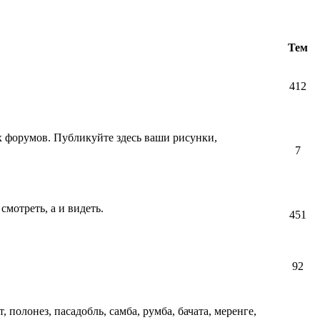
Тем
412
их форумов. Публикуйте здесь ваши рисунки,
7
смотреть, а и видеть.
451
92
т, полонез, пасадобль, самба, румба, бачата, меренге,