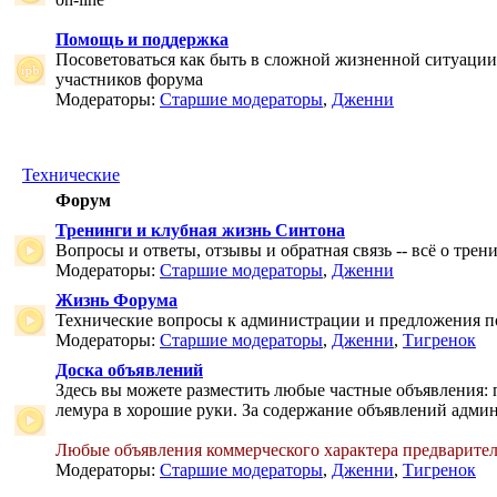
Помощь и поддержка
Посоветоваться как быть в сложной жизненной ситуаци
участников форума
Модераторы:
Старшие модераторы
,
Дженни
Технические
Форум
Тренинги и клубная жизнь Синтона
Вопросы и ответы, отзывы и обратная связь -- всё о тре
Модераторы:
Старшие модераторы
,
Дженни
Жизнь Форума
Технические вопросы к администрации и предложения 
Модераторы:
Старшие модераторы
,
Дженни
,
Тигренок
Доска объявлений
Здесь вы можете разместить любые частные объявления: 
лемура в хорошие руки. За содержание объявлений админ
Любые объявления коммерческого характера предварите
Модераторы:
Старшие модераторы
,
Дженни
,
Тигренок