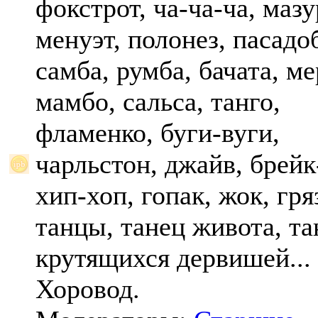
фокстрот, ча-ча-ча, мазу
менуэт, полонез, пасадо
самба, румба, бачата, ме
мамбо, сальса, танго,
фламенко, буги-вуги,
чарльстон, джайв, брейк
хип-хоп, гопак, жок, гр
танцы, танец живота, та
крутящихся дервишей...
Хоровод.