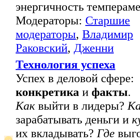
энергичность темпераме
Модераторы:
Старшие
модераторы
,
Владимир
Раковский
,
Дженни
Технология успеха
Успех в деловой сфере:
конкретика
и
факты
.
Как
выйти в лидеры?
К
зарабатывать деньги и
к
их вкладывать?
Где
выго