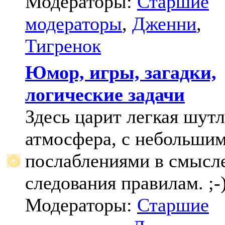
Модераторы:
Старшие
модераторы
,
Дженни
,
Тигренок
Юмор, игры, загадки,
логические задачи
Здесь царит легкая шут
атмосфера, с небольши
послаблениями в смысл
следования правилам. ;-
Модераторы:
Старшие