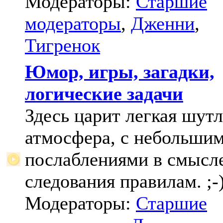
Модераторы:
Старшие
модераторы
,
Дженни
,
Тигренок
Юмор, игры, загадки,
логические задачи
Здесь царит легкая шут
атмосфера, с небольши
послаблениями в смысл
следования правилам. ;-
Модераторы:
Старшие