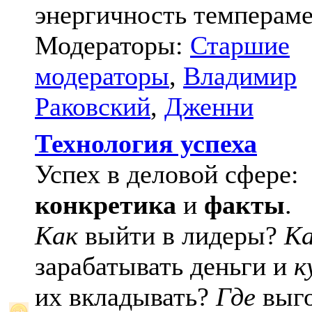
энергичность темпераме
Модераторы:
Старшие
модераторы
,
Владимир
Раковский
,
Дженни
Технология успеха
Успех в деловой сфере:
конкретика
и
факты
.
Как
выйти в лидеры?
К
зарабатывать деньги и
к
их вкладывать?
Где
выго