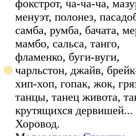
фокстрот, ча-ча-ча, мазу
менуэт, полонез, пасадо
самба, румба, бачата, ме
мамбо, сальса, танго,
фламенко, буги-вуги,
чарльстон, джайв, брейк
хип-хоп, гопак, жок, гр
танцы, танец живота, та
крутящихся дервишей...
Хоровод.