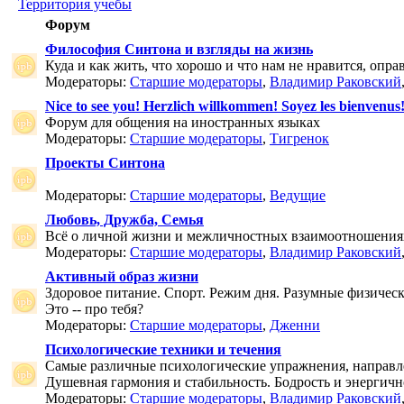
Территория учебы
Форум
Философия Синтона и взгляды на жизнь
Куда и как жить, что хорошо и что нам не нравится, опр
Модераторы:
Старшие модераторы
,
Владимир Раковский
Nice to see you! Herzlich willkommen! Soyez les bienvenus
Форум для общения на иностранных языках
Модераторы:
Старшие модераторы
,
Тигренок
Проекты Синтона
Модераторы:
Старшие модераторы
,
Ведущие
Любовь, Дружба, Семья
Всё о личной жизни и межличностных взаимоотношения
Модераторы:
Старшие модераторы
,
Владимир Раковский
Активный образ жизни
Здоровое питание. Спорт. Режим дня. Разумные физичес
Это -- про тебя?
Модераторы:
Старшие модераторы
,
Дженни
Психологические техники и течения
Самые различные психологические упражнения, направле
Душевная гармония и стабильность. Бодрость и энергичн
Модераторы:
Старшие модераторы
,
Владимир Раковский