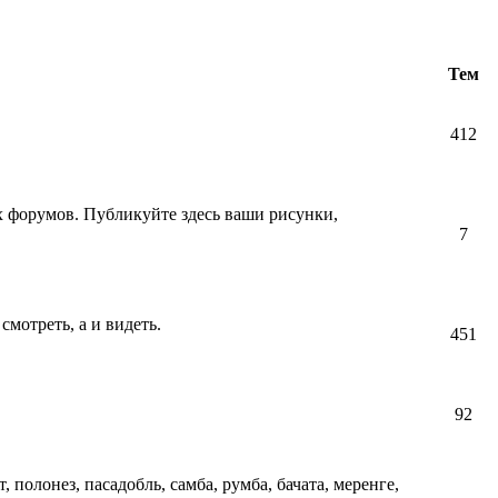
Тем
412
их форумов. Публикуйте здесь ваши рисунки,
7
смотреть, а и видеть.
451
92
т, полонез, пасадобль, самба, румба, бачата, меренге,