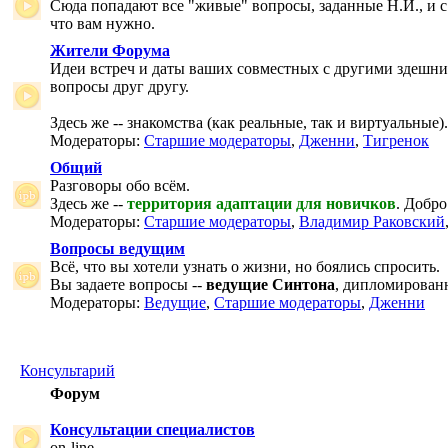
Сюда попадают все "живые" вопросы, заданные Н.И., и с
что вам нужно.
Жители Форума
Идеи встреч и даты ваших совместных с другими здешни
вопросы друг другу.
Здесь же -- знакомства (как реальные, так и виртуальные).
Модераторы:
Старшие модераторы
,
Дженни
,
Тигренок
Общий
Разговоры обо всём.
Здесь же --
территория адаптации для новичков
. Добро
Модераторы:
Старшие модераторы
,
Владимир Раковский
Вопросы ведущим
Всё, что вы хотели узнать о жизни, но боялись спросить.
Вы задаете вопросы --
ведущие Синтона
, дипломирован
Модераторы:
Ведущие
,
Старшие модераторы
,
Дженни
Консультарий
Форум
Консультации специалистов
on-line