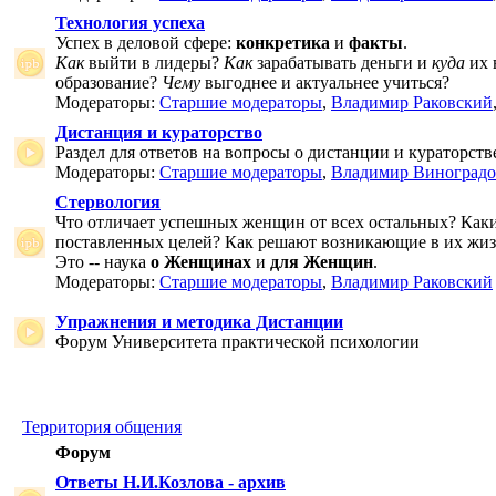
Технология успеха
Успех в деловой сфере:
конкретика
и
факты
.
Как
выйти в лидеры?
Как
зарабатывать деньги и
куда
их 
образование?
Чему
выгоднее и актуальнее учиться?
Модераторы:
Старшие модераторы
,
Владимир Раковский
Дистанция и кураторство
Раздел для ответов на вопросы о дистанции и кураторств
Модераторы:
Старшие модераторы
,
Владимир Виноградо
Стервология
Что отличает успешных женщин от всех остальных? Как
поставленных целей? Как решают возникающие в их жи
Это -- наука
о Женщинах
и
для Женщин
.
Модераторы:
Старшие модераторы
,
Владимир Раковский
Упражнения и методика Дистанции
Форум Университета практической психологии
Территория общения
Форум
Ответы Н.И.Козлова - архив