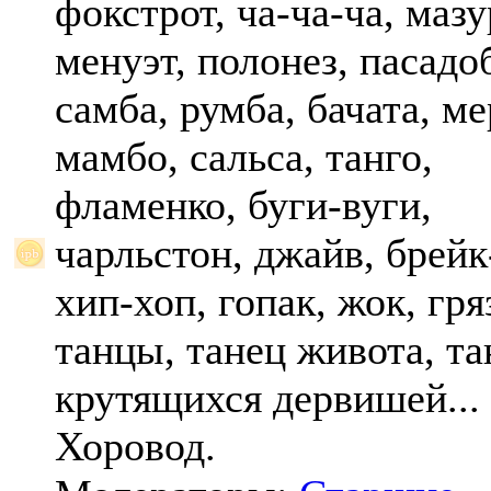
фокстрот, ча-ча-ча, мазу
менуэт, полонез, пасадо
самба, румба, бачата, ме
мамбо, сальса, танго,
фламенко, буги-вуги,
чарльстон, джайв, брейк
хип-хоп, гопак, жок, гр
танцы, танец живота, та
крутящихся дервишей...
Хоровод.