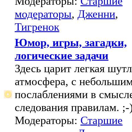
Модераторы:
Старшие
модераторы
,
Дженни
,
Тигренок
Юмор, игры, загадки,
логические задачи
Здесь царит легкая шут
атмосфера, с небольши
послаблениями в смысл
следования правилам. ;-
Модераторы:
Старшие