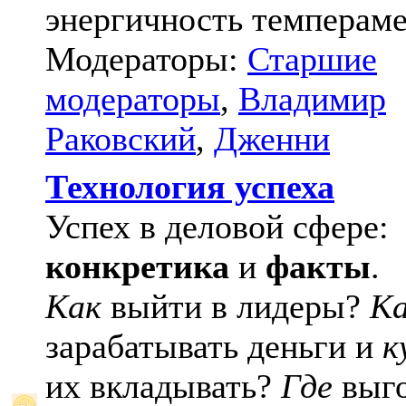
энергичность темпераме
Модераторы:
Старшие
модераторы
,
Владимир
Раковский
,
Дженни
Технология успеха
Успех в деловой сфере:
конкретика
и
факты
.
Как
выйти в лидеры?
К
зарабатывать деньги и
к
их вкладывать?
Где
выго