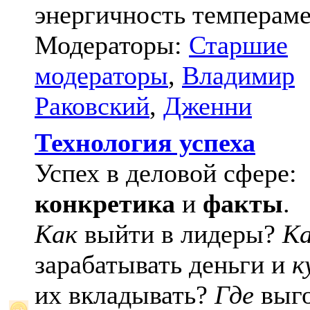
энергичность темпераме
Модераторы:
Старшие
модераторы
,
Владимир
Раковский
,
Дженни
Технология успеха
Успех в деловой сфере:
конкретика
и
факты
.
Как
выйти в лидеры?
К
зарабатывать деньги и
к
их вкладывать?
Где
выго