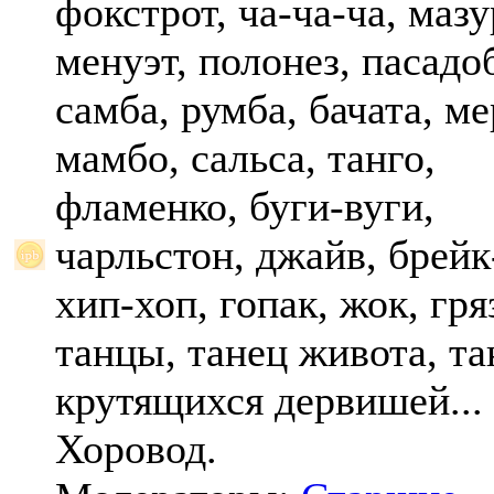
фокстрот, ча-ча-ча, мазу
менуэт, полонез, пасадо
самба, румба, бачата, ме
мамбо, сальса, танго,
фламенко, буги-вуги,
чарльстон, джайв, брейк
хип-хоп, гопак, жок, гр
танцы, танец живота, та
крутящихся дервишей...
Хоровод.