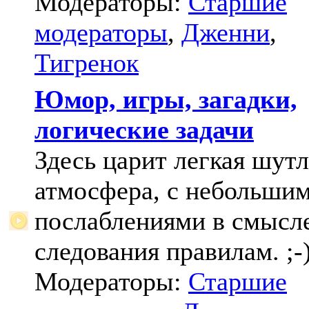
Модераторы:
Старшие
модераторы
,
Дженни
,
Тигренок
Юмор, игры, загадки,
логические задачи
Здесь царит легкая шут
атмосфера, с небольши
послаблениями в смысл
следования правилам. ;-
Модераторы:
Старшие