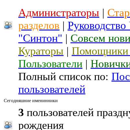
Администраторы
|
Стар
разделов
|
Руководство
"Синтон"
|
Совсем нов
Кураторы
|
Помощники 
Пользователи
|
Новичк
Полный список по:
Пос
пользователей
Сегодняшние именинники
3
пользователей праздн
рождения