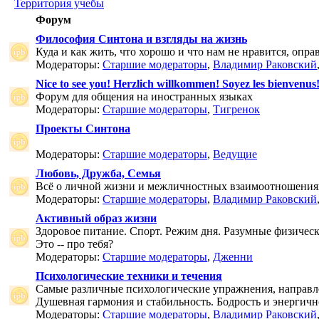
Территория учебы
Форум
Философия Синтона и взгляды на жизнь
Куда и как жить, что хорошо и что нам не нравится, опр
Модераторы:
Старшие модераторы
,
Владимир Раковский
Nice to see you! Herzlich willkommen! Soyez les bienvenus
Форум для общения на иностранных языках
Модераторы:
Старшие модераторы
,
Тигренок
Проекты Синтона
Модераторы:
Старшие модераторы
,
Ведущие
Любовь, Дружба, Семья
Всё о личной жизни и межличностных взаимоотношения
Модераторы:
Старшие модераторы
,
Владимир Раковский
Активный образ жизни
Здоровое питание. Спорт. Режим дня. Разумные физичес
Это -- про тебя?
Модераторы:
Старшие модераторы
,
Дженни
Психологические техники и течения
Самые различные психологические упражнения, направле
Душевная гармония и стабильность. Бодрость и энергичн
Модераторы:
Старшие модераторы
,
Владимир Раковский