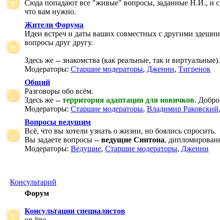
Сюда попадают все "живые" вопросы, заданные Н.И., и с
что вам нужно.
Жители Форума
Идеи встреч и даты ваших совместных с другими здешни
вопросы друг другу.
Здесь же -- знакомства (как реальные, так и виртуальные).
Модераторы:
Старшие модераторы
,
Дженни
,
Тигренок
Общий
Разговоры обо всём.
Здесь же --
территория адаптации для новичков
. Добро
Модераторы:
Старшие модераторы
,
Владимир Раковский
Вопросы ведущим
Всё, что вы хотели узнать о жизни, но боялись спросить.
Вы задаете вопросы --
ведущие Синтона
, дипломирован
Модераторы:
Ведущие
,
Старшие модераторы
,
Дженни
Консультарий
Форум
Консультации специалистов
on-line