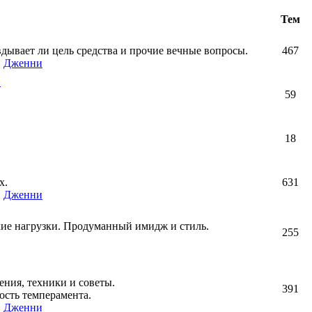
Тем
авдывает ли цель средства и прочие вечные вопросы.
467
,
Дженни
!
59
18
х.
631
,
Дженни
кие нагрузки. Продуманный имидж и стиль.
255
ния, техники и советы.
391
ость темперамента.
,
Дженни