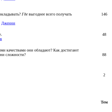
вкладывать?
Где
выгоднее всего получать
146
,
Дженни
е.
48
в
ими качествами они обладают? Как достигают
зни сложности?
88
2
Тем