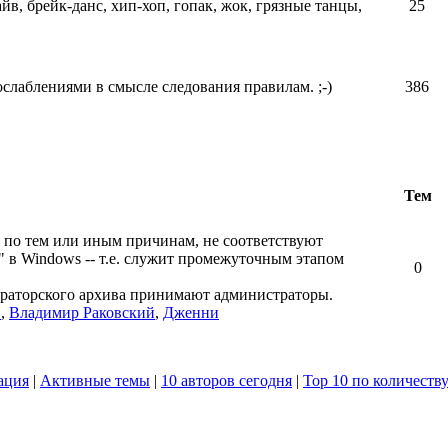
айв, брейк-данс, хип-хоп, гопак, жок, грязные танцы,
25
ослаблениями в смысле следования правилам. ;-)
386
Тем
 по тем или иным причинам, не соответствуют
" в Windows -- т.е. служит промежуточным этапом
0
ераторского архива принимают администраторы.
в
,
Владимир Раковский
,
Дженни
ация
|
Активные темы
|
10 авторов сегодня
|
Top 10 по количеств