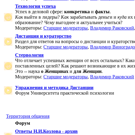
Технология успеха
Успех в деловой сфере:
конкретика
и
факты
.
Как
выйти в лидеры?
Как
зарабатывать деньги и
куда
их 
образование?
Чему
выгоднее и актуальнее учиться?
Модераторы:
Старшие модераторы
,
Владимир Раковский
Дистанция и кураторство
Раздел для ответов на вопросы о дистанции и кураторств
Модераторы:
Старшие модераторы
,
Владимир Виноградо
Стервология
Что отличает успешных женщин от всех остальных? Как
поставленных целей? Как решают возникающие в их жи
Это -- наука
о Женщинах
и
для Женщин
.
Модераторы:
Старшие модераторы
,
Владимир Раковский
Упражнения и методика Дистанции
Форум Университета практической психологии
Территория общения
Форум
Ответы Н.И.Козлова - архив