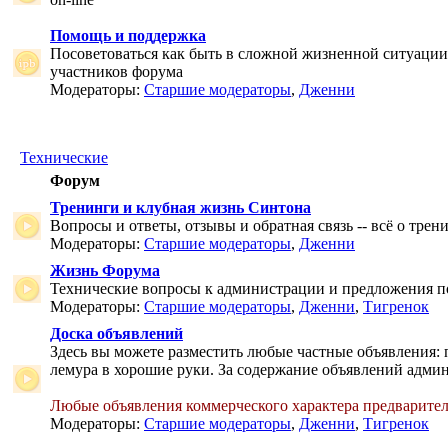
Помощь и поддержка
Посоветоваться как быть в сложной жизненной ситуаци
участников форума
Модераторы:
Старшие модераторы
,
Дженни
Технические
Форум
Тренинги и клубная жизнь Синтона
Вопросы и ответы, отзывы и обратная связь -- всё о тре
Модераторы:
Старшие модераторы
,
Дженни
Жизнь Форума
Технические вопросы к администрации и предложения 
Модераторы:
Старшие модераторы
,
Дженни
,
Тигренок
Доска объявлений
Здесь вы можете разместить любые частные объявления: 
лемура в хорошие руки. За содержание объявлений админ
Любые объявления коммерческого характера предварите
Модераторы:
Старшие модераторы
,
Дженни
,
Тигренок