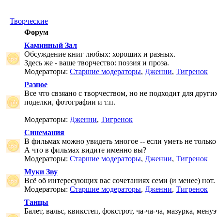
Творческие
Форум
Каминный Зал
Обсуждение книг любых: хороших и разных.
Здесь же - ваше творчество: поэзия и проза.
Модераторы:
Старшие модераторы
,
Дженни
,
Тигренок
Разное
Все что свзяано с творчеством, но не подходит для друг
поделки, фотографии и т.п.
Модераторы:
Дженни
,
Тигренок
Синемания
В фильмах можно увидеть многое -- если уметь не только 
А что в фильмах видите именно вы?
Модераторы:
Старшие модераторы
,
Дженни
,
Тигренок
Муки Зву
Всё об интересующих вас сочетаниях семи (и менее) нот.
Модераторы:
Старшие модераторы
,
Дженни
,
Тигренок
Танцы
Балет, вальс, квикстеп, фокстрот, ча-ча-ча, мазурка, менуэ