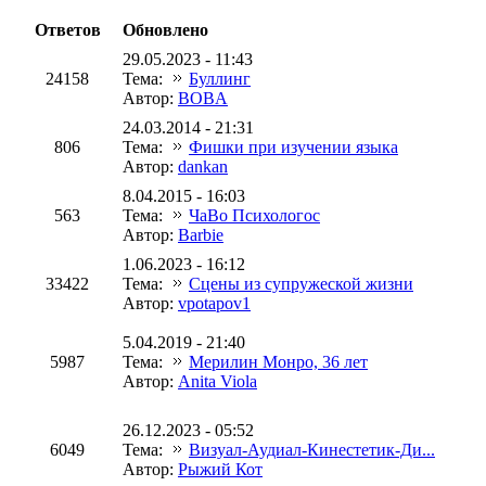
Ответов
Обновлено
29.05.2023 - 11:43
24158
Тема:
Буллинг
Автор:
BOBA
24.03.2014 - 21:31
806
Тема:
Фишки при изучении языка
Автор:
dankan
8.04.2015 - 16:03
563
Тема:
ЧаВо Психологос
Автор:
Barbie
1.06.2023 - 16:12
33422
Тема:
Сцены из супружеской жизни
Автор:
vpotapov1
5.04.2019 - 21:40
5987
Тема:
Мерилин Монро, 36 лет
Автор:
Anita Viola
26.12.2023 - 05:52
6049
Тема:
Визуал-Аудиал-Кинестетик-Ди...
Автор:
Рыжий Кот