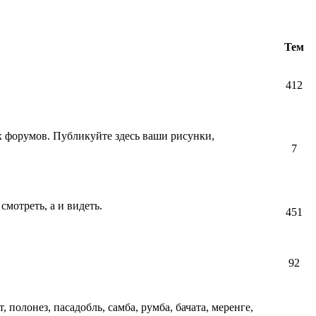
Тем
412
их форумов. Публикуйте здесь ваши рисунки,
7
смотреть, а и видеть.
451
92
т, полонез, пасадобль, самба, румба, бачата, меренге,