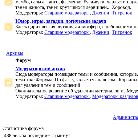
мамбо, сальса, танго, фламенко, буги-вуги, чарльстон, дж
танец живота, танец крутящихся дервишей... Хоровод.
Модераторы:
Старшие модераторы
,
Дженни
,
Тигренок
Юмор, игры, загадки, логические задачи
Здесь царит легкая шутливая атмосфера, с небольшими п
Модераторы:
Старшие модераторы
,
Дженни
,
Тигренок
Архивы
Форум
Модераторский архив
Сюда модераторы помещают темы и сообщения, которые,
тематике Форума. По факту, является аналогом "Корзины
для удаления тем и сообщений.
Окончательное решение об удалении материалов из Мод
Модераторы:
Старшие модераторы
,
Модераторы раздело
Администр
Статистика форума
438 чел. за последние 15 минут