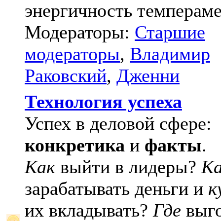
энергичность темпераме
Модераторы:
Старшие
модераторы
,
Владимир
Раковский
,
Дженни
Технология успеха
Успех в деловой сфере:
конкретика
и
факты
.
Как
выйти в лидеры?
К
зарабатывать деньги и
к
их вкладывать?
Где
выго