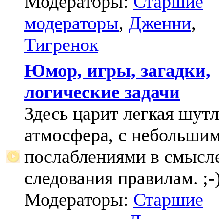
Модераторы:
Старшие
модераторы
,
Дженни
,
Тигренок
Юмор, игры, загадки,
логические задачи
Здесь царит легкая шут
атмосфера, с небольши
послаблениями в смысл
следования правилам. ;-
Модераторы:
Старшие