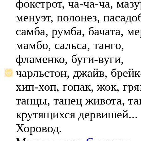
фокстрот, ча-ча-ча, мазу
менуэт, полонез, пасадо
самба, румба, бачата, ме
мамбо, сальса, танго,
фламенко, буги-вуги,
чарльстон, джайв, брейк
хип-хоп, гопак, жок, гр
танцы, танец живота, та
крутящихся дервишей...
Хоровод.