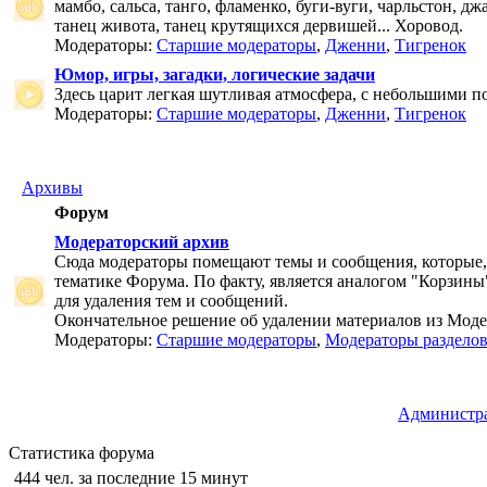
мамбо, сальса, танго, фламенко, буги-вуги, чарльстон, дж
танец живота, танец крутящихся дервишей... Хоровод.
Модераторы:
Старшие модераторы
,
Дженни
,
Тигренок
Юмор, игры, загадки, логические задачи
Здесь царит легкая шутливая атмосфера, с небольшими п
Модераторы:
Старшие модераторы
,
Дженни
,
Тигренок
Архивы
Форум
Модераторский архив
Сюда модераторы помещают темы и сообщения, которые,
тематике Форума. По факту, является аналогом "Корзины
для удаления тем и сообщений.
Окончательное решение об удалении материалов из Мод
Модераторы:
Старшие модераторы
,
Модераторы раздело
Администр
Статистика форума
444 чел. за последние 15 минут