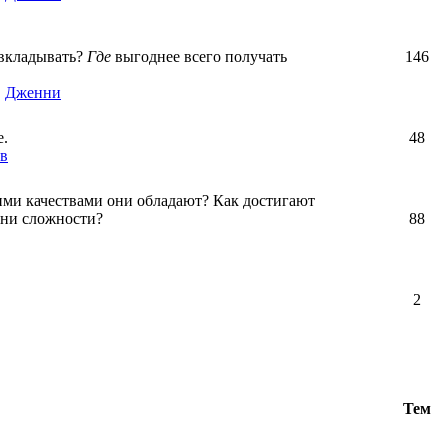
вкладывать?
Где
выгоднее всего получать
146
,
Дженни
е.
48
в
ими качествами они обладают? Как достигают
зни сложности?
88
2
Тем