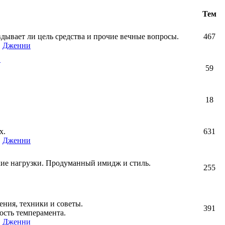
Тем
авдывает ли цель средства и прочие вечные вопросы.
467
,
Дженни
!
59
18
х.
631
,
Дженни
кие нагрузки. Продуманный имидж и стиль.
255
ния, техники и советы.
391
ость темперамента.
,
Дженни