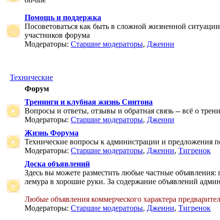
Помощь и поддержка
Посоветоваться как быть в сложной жизненной ситуаци
участников форума
Модераторы:
Старшие модераторы
,
Дженни
Технические
Форум
Тренинги и клубная жизнь Синтона
Вопросы и ответы, отзывы и обратная связь -- всё о тре
Модераторы:
Старшие модераторы
,
Дженни
Жизнь Форума
Технические вопросы к администрации и предложения 
Модераторы:
Старшие модераторы
,
Дженни
,
Тигренок
Доска объявлений
Здесь вы можете разместить любые частные объявления: 
лемура в хорошие руки. За содержание объявлений админ
Любые объявления коммерческого характера предварите
Модераторы:
Старшие модераторы
,
Дженни
,
Тигренок