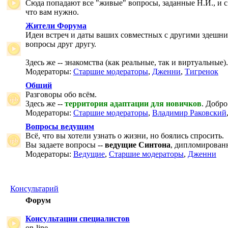
Сюда попадают все "живые" вопросы, заданные Н.И., и с
что вам нужно.
Жители Форума
Идеи встреч и даты ваших совместных с другими здешни
вопросы друг другу.
Здесь же -- знакомства (как реальные, так и виртуальные).
Модераторы:
Старшие модераторы
,
Дженни
,
Тигренок
Общий
Разговоры обо всём.
Здесь же --
территория адаптации для новичков
. Добро
Модераторы:
Старшие модераторы
,
Владимир Раковский
Вопросы ведущим
Всё, что вы хотели узнать о жизни, но боялись спросить.
Вы задаете вопросы --
ведущие Синтона
, дипломирован
Модераторы:
Ведущие
,
Старшие модераторы
,
Дженни
Консультарий
Форум
Консультации специалистов
on-line