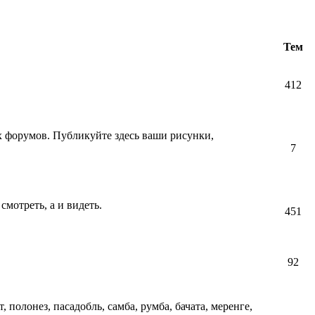
Тем
412
их форумов. Публикуйте здесь ваши рисунки,
7
смотреть, а и видеть.
451
92
т, полонез, пасадобль, самба, румба, бачата, меренге,