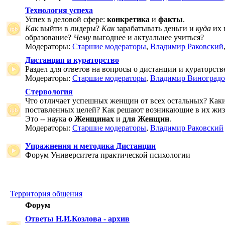
Технология успеха
Успех в деловой сфере:
конкретика
и
факты
.
Как
выйти в лидеры?
Как
зарабатывать деньги и
куда
их 
образование?
Чему
выгоднее и актуальнее учиться?
Модераторы:
Старшие модераторы
,
Владимир Раковский
Дистанция и кураторство
Раздел для ответов на вопросы о дистанции и кураторств
Модераторы:
Старшие модераторы
,
Владимир Виноградо
Стервология
Что отличает успешных женщин от всех остальных? Как
поставленных целей? Как решают возникающие в их жи
Это -- наука
о Женщинах
и
для Женщин
.
Модераторы:
Старшие модераторы
,
Владимир Раковский
Упражнения и методика Дистанции
Форум Университета практической психологии
Территория общения
Форум
Ответы Н.И.Козлова - архив