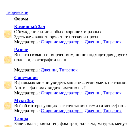
Творческие
Форум
Каминный Зал
Обсуждение книг любых: хороших и разных.
Здесь же - ваше творчество: поэзия и проза.
Модераторы:
Старшие модераторы
,
Дженни
,
Тигренок
Разное
Все что свзяано с творчеством, но не подходит для друг
поделки, фотографии и т.п.
Модераторы:
Дженни
,
Тигренок
Синемания
В фильмах можно увидеть многое -- если уметь не только 
А что в фильмах видите именно вы?
Модераторы:
Старшие модераторы
,
Дженни
,
Тигренок
Муки Зву
Всё об интересующих вас сочетаниях семи (и менее) нот.
Модераторы:
Старшие модераторы
,
Дженни
,
Тигренок
Танцы
Балет, вальс, квикстеп, фокстрот, ча-ча-ча, мазурка, менуэ