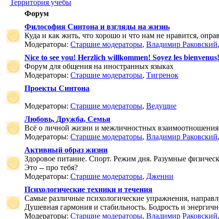
Территория учебы
Форум
Философия Синтона и взгляды на жизнь
Куда и как жить, что хорошо и что нам не нравится, опр
Модераторы:
Старшие модераторы
,
Владимир Раковский
Nice to see you! Herzlich willkommen! Soyez les bienvenus
Форум для общения на иностранных языках
Модераторы:
Старшие модераторы
,
Тигренок
Проекты Синтона
Модераторы:
Старшие модераторы
,
Ведущие
Любовь, Дружба, Семья
Всё о личной жизни и межличностных взаимоотношения
Модераторы:
Старшие модераторы
,
Владимир Раковский
Активный образ жизни
Здоровое питание. Спорт. Режим дня. Разумные физичес
Это -- про тебя?
Модераторы:
Старшие модераторы
,
Дженни
Психологические техники и течения
Самые различные психологические упражнения, направле
Душевная гармония и стабильность. Бодрость и энергичн
Модераторы:
Старшие модераторы
,
Владимир Раковский