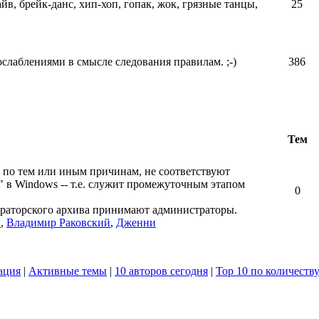
айв, брейк-данс, хип-хоп, гопак, жок, грязные танцы,
25
ослаблениями в смысле следования правилам. ;-)
386
Тем
 по тем или иным причинам, не соответствуют
" в Windows -- т.е. служит промежуточным этапом
0
ераторского архива принимают администраторы.
в
,
Владимир Раковский
,
Дженни
ация
|
Активные темы
|
10 авторов сегодня
|
Top 10 по количеств