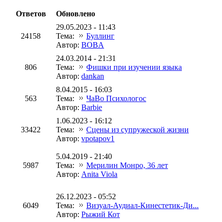
Ответов
Обновлено
29.05.2023 - 11:43
24158
Тема:
Буллинг
Автор:
BOBA
24.03.2014 - 21:31
806
Тема:
Фишки при изучении языка
Автор:
dankan
8.04.2015 - 16:03
563
Тема:
ЧаВо Психологос
Автор:
Barbie
1.06.2023 - 16:12
33422
Тема:
Сцены из супружеской жизни
Автор:
vpotapov1
5.04.2019 - 21:40
5987
Тема:
Мерилин Монро, 36 лет
Автор:
Anita Viola
26.12.2023 - 05:52
6049
Тема:
Визуал-Аудиал-Кинестетик-Ди...
Автор:
Рыжий Кот