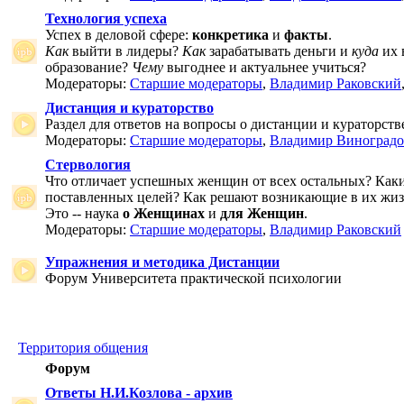
Технология успеха
Успех в деловой сфере:
конкретика
и
факты
.
Как
выйти в лидеры?
Как
зарабатывать деньги и
куда
их 
образование?
Чему
выгоднее и актуальнее учиться?
Модераторы:
Старшие модераторы
,
Владимир Раковский
Дистанция и кураторство
Раздел для ответов на вопросы о дистанции и кураторств
Модераторы:
Старшие модераторы
,
Владимир Виноградо
Стервология
Что отличает успешных женщин от всех остальных? Как
поставленных целей? Как решают возникающие в их жи
Это -- наука
о Женщинах
и
для Женщин
.
Модераторы:
Старшие модераторы
,
Владимир Раковский
Упражнения и методика Дистанции
Форум Университета практической психологии
Территория общения
Форум
Ответы Н.И.Козлова - архив