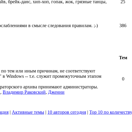
айв, брейк-данс, хип-хоп, гопак, жок, грязные танцы,
25
ослаблениями в смысле следования правилам. ;-)
386
Тем
 по тем или иным причинам, не соответствуют
" в Windows -- т.е. служит промежуточным этапом
0
ераторского архива принимают администраторы.
в
,
Владимир Раковский
,
Дженни
ация
|
Активные темы
|
10 авторов сегодня
|
Top 10 по количеств