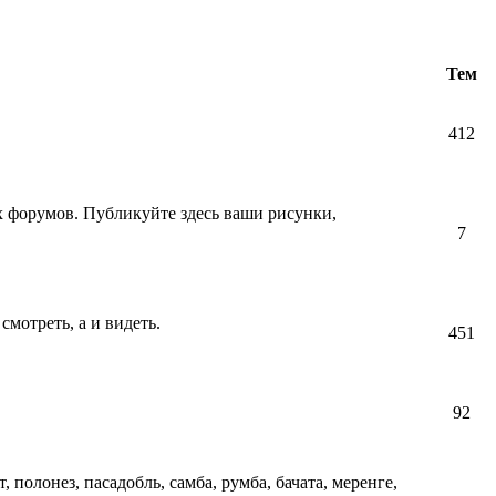
Тем
412
их форумов. Публикуйте здесь ваши рисунки,
7
смотреть, а и видеть.
451
92
т, полонез, пасадобль, самба, румба, бачата, меренге,