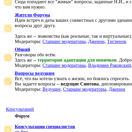
Сюда попадают все "живые" вопросы, заданные Н.И., и с
что вам нужно.
Жители Форума
Идеи встреч и даты ваших совместных с другими здешни
вопросы друг другу.
Здесь же -- знакомства (как реальные, так и виртуальные).
Модераторы:
Старшие модераторы
,
Дженни
,
Тигренок
Общий
Разговоры обо всём.
Здесь же --
территория адаптации для новичков
. Добро
Модераторы:
Старшие модераторы
,
Владимир Раковский
Вопросы ведущим
Всё, что вы хотели узнать о жизни, но боялись спросить.
Вы задаете вопросы --
ведущие Синтона
, дипломирован
Модераторы:
Ведущие
,
Старшие модераторы
,
Дженни
Консультарий
Форум
Консультации специалистов
on-line