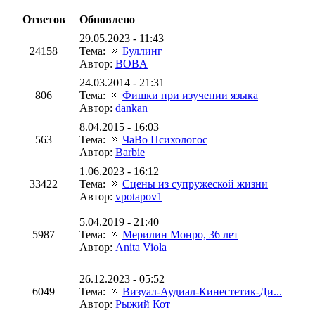
Ответов
Обновлено
29.05.2023 - 11:43
24158
Тема:
Буллинг
Автор:
BOBA
24.03.2014 - 21:31
806
Тема:
Фишки при изучении языка
Автор:
dankan
8.04.2015 - 16:03
563
Тема:
ЧаВо Психологос
Автор:
Barbie
1.06.2023 - 16:12
33422
Тема:
Сцены из супружеской жизни
Автор:
vpotapov1
5.04.2019 - 21:40
5987
Тема:
Мерилин Монро, 36 лет
Автор:
Anita Viola
26.12.2023 - 05:52
6049
Тема:
Визуал-Аудиал-Кинестетик-Ди...
Автор:
Рыжий Кот