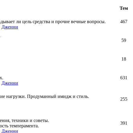
Тем
авдывает ли цель средства и прочие вечные вопросы.
467
,
Дженни
!
59
18
х.
631
,
Дженни
кие нагрузки. Продуманный имидж и стиль.
255
ния, техники и советы.
391
ость темперамента.
,
Дженни