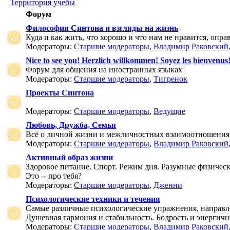
Территория учебы
Форум
Философия Синтона и взгляды на жизнь
Куда и как жить, что хорошо и что нам не нравится, опр
Модераторы:
Старшие модераторы
,
Владимир Раковский
Nice to see you! Herzlich willkommen! Soyez les bienvenus
Форум для общения на иностранных языках
Модераторы:
Старшие модераторы
,
Тигренок
Проекты Синтона
Модераторы:
Старшие модераторы
,
Ведущие
Любовь, Дружба, Семья
Всё о личной жизни и межличностных взаимоотношения
Модераторы:
Старшие модераторы
,
Владимир Раковский
Активный образ жизни
Здоровое питание. Спорт. Режим дня. Разумные физичес
Это -- про тебя?
Модераторы:
Старшие модераторы
,
Дженни
Психологические техники и течения
Самые различные психологические упражнения, направле
Душевная гармония и стабильность. Бодрость и энергичн
Модераторы:
Старшие модераторы
,
Владимир Раковский