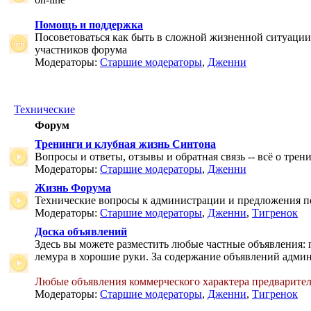
Помощь и поддержка
Посоветоваться как быть в сложной жизненной ситуаци
участников форума
Модераторы:
Старшие модераторы
,
Дженни
Технические
Форум
Тренинги и клубная жизнь Синтона
Вопросы и ответы, отзывы и обратная связь -- всё о тре
Модераторы:
Старшие модераторы
,
Дженни
Жизнь Форума
Технические вопросы к администрации и предложения 
Модераторы:
Старшие модераторы
,
Дженни
,
Тигренок
Доска объявлений
Здесь вы можете разместить любые частные объявления: 
лемура в хорошие руки. За содержание объявлений админ
Любые объявления коммерческого характера предварите
Модераторы:
Старшие модераторы
,
Дженни
,
Тигренок