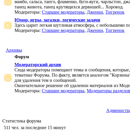
мамбо, сальса, танго, фламенко, буги-вуги, чарльстон, дж
танец живота, танец крутящихся дервишей... Хоровод.
Модераторы:
Старшие модераторы
,
Дженни
,
Тигренок
Юмор, игры, загадки, логические задачи
Здесь царит легкая шутливая атмосфера, с небольшими п
Модераторы:
Старшие модераторы
,
Дженни
,
Тигренок
Архивы
Форум
Модераторский архив
Сюда модераторы помещают темы и сообщения, которые,
тематике Форума. По факту, является аналогом "Корзины
для удаления тем и сообщений.
Окончательное решение об удалении материалов из Мод
Модераторы:
Старшие модераторы
,
Модераторы раздело
Администр
Статистика форума
511 чел. за последние 15 минут