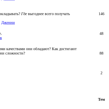
вкладывать?
Где
выгоднее всего получать
146
,
Дженни
е.
48
в
ими качествами они обладают? Как достигают
зни сложности?
88
2
Тем