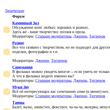
Творческие
Форум
Каминный Зал
Обсуждение книг любых: хороших и разных.
Здесь же - ваше творчество: поэзия и проза.
Модераторы:
Старшие модераторы
,
Дженни
,
Тигренок
Разное
Все что свзяано с творчеством, но не подходит для друг
поделки, фотографии и т.п.
Модераторы:
Дженни
,
Тигренок
Синемания
В фильмах можно увидеть многое -- если уметь не только 
А что в фильмах видите именно вы?
Модераторы:
Старшие модераторы
,
Дженни
,
Тигренок
Муки Зву
Всё об интересующих вас сочетаниях семи (и менее) нот.
Модераторы:
Старшие модераторы
,
Дженни
,
Тигренок
Танцы
Балет, вальс, квикстеп, фокстрот, ча-ча-ча, мазурка, менуэ