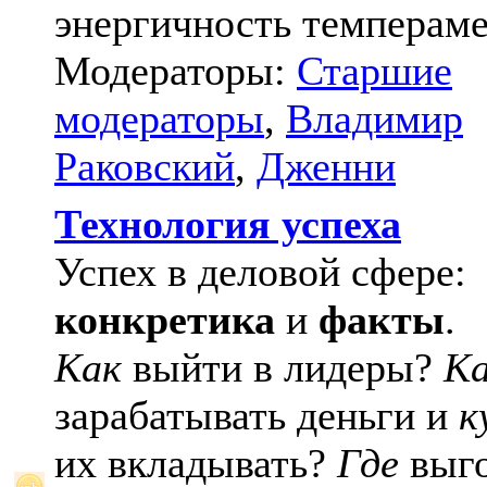
энергичность темпераме
Модераторы:
Старшие
модераторы
,
Владимир
Раковский
,
Дженни
Технология успеха
Успех в деловой сфере:
конкретика
и
факты
.
Как
выйти в лидеры?
К
зарабатывать деньги и
к
их вкладывать?
Где
выго