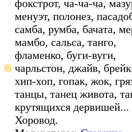
фокстрот, ча-ча-ча, мазу
менуэт, полонез, пасадо
самба, румба, бачата, ме
мамбо, сальса, танго,
фламенко, буги-вуги,
чарльстон, джайв, брейк
хип-хоп, гопак, жок, гр
танцы, танец живота, та
крутящихся дервишей...
Хоровод.