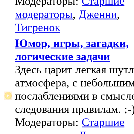
Модераторы:
Старшие
модераторы
,
Дженни
,
Тигренок
Юмор, игры, загадки,
логические задачи
Здесь царит легкая шут
атмосфера, с небольши
послаблениями в смысл
следования правилам. ;-
Модераторы:
Старшие