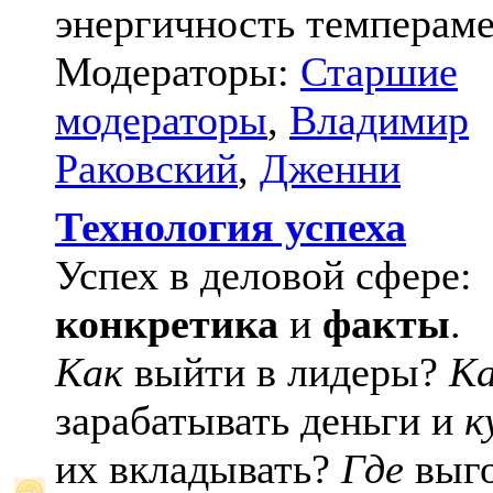
энергичность темпераме
Модераторы:
Старшие
модераторы
,
Владимир
Раковский
,
Дженни
Технология успеха
Успех в деловой сфере:
конкретика
и
факты
.
Как
выйти в лидеры?
К
зарабатывать деньги и
к
их вкладывать?
Где
выго