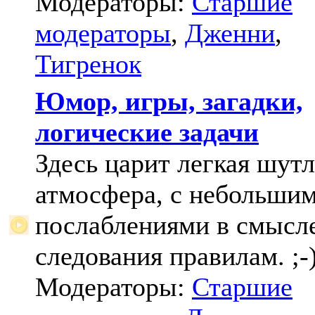
Модераторы:
Старшие
модераторы
,
Дженни
,
Тигренок
Юмор, игры, загадки,
логические задачи
Здесь царит легкая шут
атмосфера, с небольши
послаблениями в смысл
следования правилам. ;-
Модераторы:
Старшие