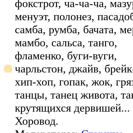
фокстрот, ча-ча-ча, мазу
менуэт, полонез, пасадо
самба, румба, бачата, ме
мамбо, сальса, танго,
фламенко, буги-вуги,
чарльстон, джайв, брейк
хип-хоп, гопак, жок, гр
танцы, танец живота, та
крутящихся дервишей...
Хоровод.