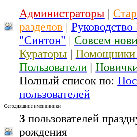
Администраторы
|
Стар
разделов
|
Руководство
"Синтон"
|
Совсем нов
Кураторы
|
Помощники 
Пользователи
|
Новичк
Полный список по:
Пос
пользователей
Сегодняшние именинники
3
пользователей праздн
рождения