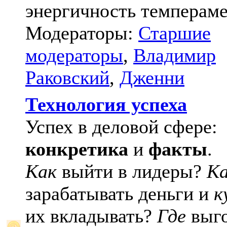
энергичность темпераме
Модераторы:
Старшие
модераторы
,
Владимир
Раковский
,
Дженни
Технология успеха
Успех в деловой сфере:
конкретика
и
факты
.
Как
выйти в лидеры?
К
зарабатывать деньги и
к
их вкладывать?
Где
выго