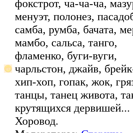
фокстрот, ча-ча-ча, мазу
менуэт, полонез, пасадо
самба, румба, бачата, ме
мамбо, сальса, танго,
фламенко, буги-вуги,
чарльстон, джайв, брейк
хип-хоп, гопак, жок, гр
танцы, танец живота, та
крутящихся дервишей...
Хоровод.