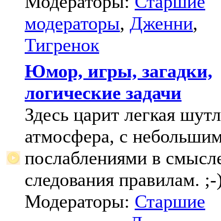
Модераторы:
Старшие
модераторы
,
Дженни
,
Тигренок
Юмор, игры, загадки,
логические задачи
Здесь царит легкая шут
атмосфера, с небольши
послаблениями в смысл
следования правилам. ;-
Модераторы:
Старшие