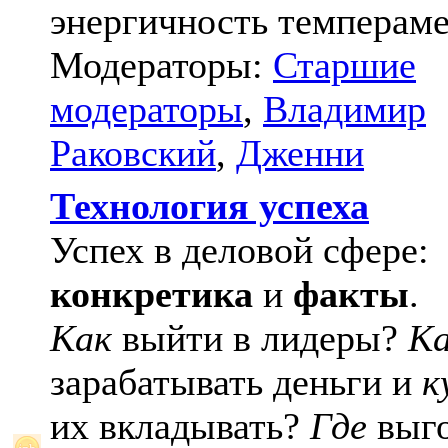
энергичность темпераме
Модераторы:
Старшие
модераторы
,
Владимир
Раковский
,
Дженни
Технология успеха
Успех в деловой сфере:
конкретика
и
факты
.
Как
выйти в лидеры?
К
зарабатывать деньги и
к
их вкладывать?
Где
выго