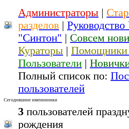
Администраторы
|
Стар
разделов
|
Руководство
"Синтон"
|
Совсем нов
Кураторы
|
Помощники 
Пользователи
|
Новичк
Полный список по:
Пос
пользователей
Сегодняшние именинники
3
пользователей праздн
рождения