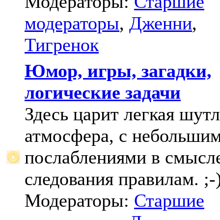
Модераторы:
Старшие
модераторы
,
Дженни
,
Тигренок
Юмор, игры, загадки,
логические задачи
Здесь царит легкая шут
атмосфера, с небольши
послаблениями в смысл
следования правилам. ;-
Модераторы:
Старшие