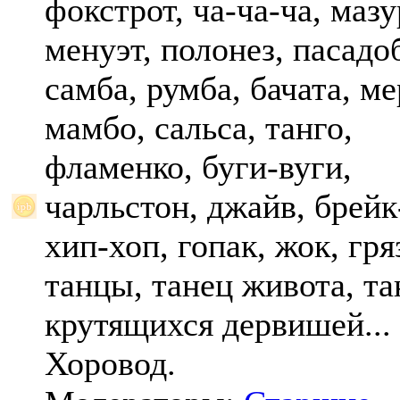
фокстрот, ча-ча-ча, мазу
менуэт, полонез, пасадо
самба, румба, бачата, ме
мамбо, сальса, танго,
фламенко, буги-вуги,
чарльстон, джайв, брейк
хип-хоп, гопак, жок, гр
танцы, танец живота, та
крутящихся дервишей...
Хоровод.