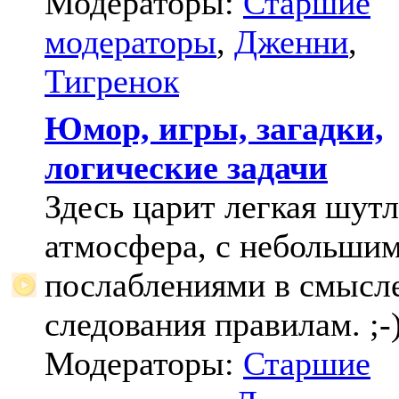
Модераторы:
Старшие
модераторы
,
Дженни
,
Тигренок
Юмор, игры, загадки,
логические задачи
Здесь царит легкая шут
атмосфера, с небольши
послаблениями в смысл
следования правилам. ;-
Модераторы:
Старшие