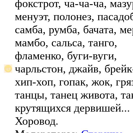
фокстрот, ча-ча-ча, мазу
менуэт, полонез, пасадо
самба, румба, бачата, ме
мамбо, сальса, танго,
фламенко, буги-вуги,
чарльстон, джайв, брейк
хип-хоп, гопак, жок, гр
танцы, танец живота, та
крутящихся дервишей...
Хоровод.