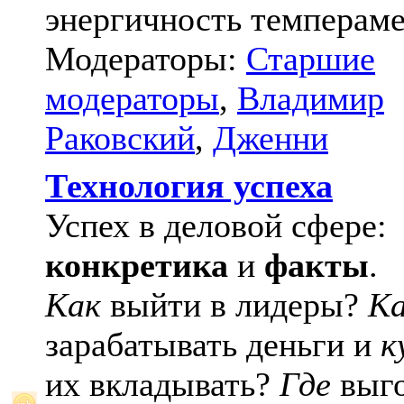
энергичность темпераме
Модераторы:
Старшие
модераторы
,
Владимир
Раковский
,
Дженни
Технология успеха
Успех в деловой сфере:
конкретика
и
факты
.
Как
выйти в лидеры?
К
зарабатывать деньги и
к
их вкладывать?
Где
выго