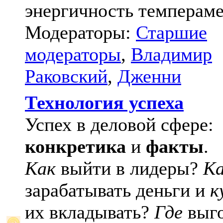
энергичность темпераме
Модераторы:
Старшие
модераторы
,
Владимир
Раковский
,
Дженни
Технология успеха
Успех в деловой сфере:
конкретика
и
факты
.
Как
выйти в лидеры?
К
зарабатывать деньги и
к
их вкладывать?
Где
выго