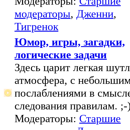
Модераторы:
Старшие
модераторы
,
Дженни
,
Тигренок
Юмор, игры, загадки,
логические задачи
Здесь царит легкая шут
атмосфера, с небольши
послаблениями в смысл
следования правилам. ;-
Модераторы:
Старшие