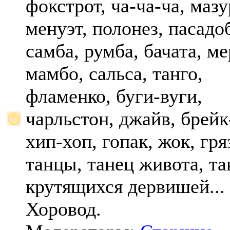
фокстрот, ча-ча-ча, мазу
менуэт, полонез, пасадо
самба, румба, бачата, ме
мамбо, сальса, танго,
фламенко, буги-вуги,
чарльстон, джайв, брейк
хип-хоп, гопак, жок, гр
танцы, танец живота, та
крутящихся дервишей...
Хоровод.