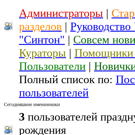
Администраторы
|
Стар
разделов
|
Руководство
"Синтон"
|
Совсем нов
Кураторы
|
Помощники 
Пользователи
|
Новичк
Полный список по:
Пос
пользователей
Сегодняшние именинники
3
пользователей праздн
рождения