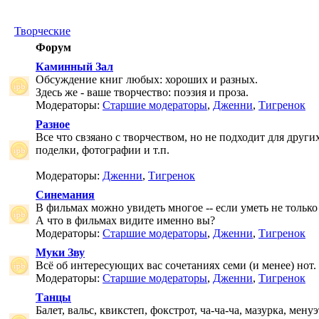
Творческие
Форум
Каминный Зал
Обсуждение книг любых: хороших и разных.
Здесь же - ваше творчество: поэзия и проза.
Модераторы:
Старшие модераторы
,
Дженни
,
Тигренок
Разное
Все что свзяано с творчеством, но не подходит для друг
поделки, фотографии и т.п.
Модераторы:
Дженни
,
Тигренок
Синемания
В фильмах можно увидеть многое -- если уметь не только 
А что в фильмах видите именно вы?
Модераторы:
Старшие модераторы
,
Дженни
,
Тигренок
Муки Зву
Всё об интересующих вас сочетаниях семи (и менее) нот.
Модераторы:
Старшие модераторы
,
Дженни
,
Тигренок
Танцы
Балет, вальс, квикстеп, фокстрот, ча-ча-ча, мазурка, менуэ