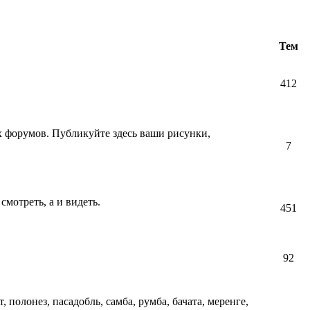
Тем
412
их форумов. Публикуйте здесь ваши рисунки,
7
смотреть, а и видеть.
451
92
т, полонез, пасадобль, самба, румба, бачата, меренге,