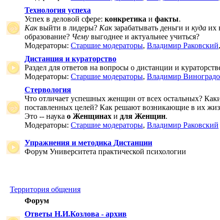
Технология успеха
Успех в деловой сфере:
конкретика
и
факты
.
Как
выйти в лидеры?
Как
зарабатывать деньги и
куда
их 
образование?
Чему
выгоднее и актуальнее учиться?
Модераторы:
Старшие модераторы
,
Владимир Раковский
Дистанция и кураторство
Раздел для ответов на вопросы о дистанции и кураторств
Модераторы:
Старшие модераторы
,
Владимир Виноградо
Стервология
Что отличает успешных женщин от всех остальных? Как
поставленных целей? Как решают возникающие в их жи
Это -- наука
о Женщинах
и
для Женщин
.
Модераторы:
Старшие модераторы
,
Владимир Раковский
Упражнения и методика Дистанции
Форум Университета практической психологии
Территория общения
Форум
Ответы Н.И.Козлова - архив