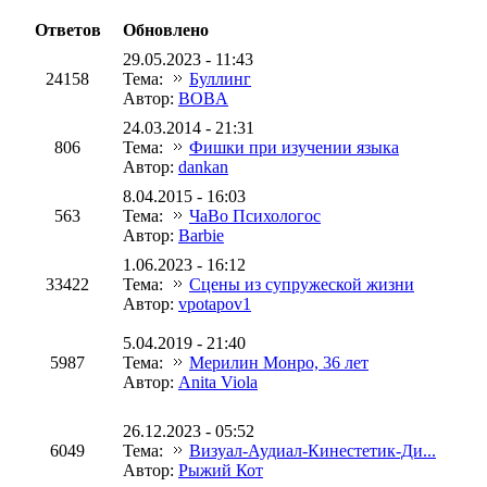
Ответов
Обновлено
29.05.2023 - 11:43
24158
Тема:
Буллинг
Автор:
BOBA
24.03.2014 - 21:31
806
Тема:
Фишки при изучении языка
Автор:
dankan
8.04.2015 - 16:03
563
Тема:
ЧаВо Психологос
Автор:
Barbie
1.06.2023 - 16:12
33422
Тема:
Сцены из супружеской жизни
Автор:
vpotapov1
5.04.2019 - 21:40
5987
Тема:
Мерилин Монро, 36 лет
Автор:
Anita Viola
26.12.2023 - 05:52
6049
Тема:
Визуал-Аудиал-Кинестетик-Ди...
Автор:
Рыжий Кот