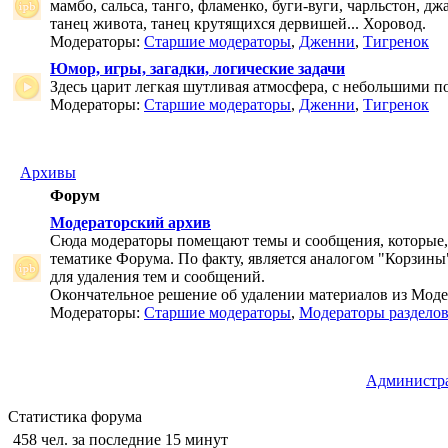
мамбо, сальса, танго, фламенко, буги-вуги, чарльстон, дж
танец живота, танец крутящихся дервишей... Хоровод.
Модераторы:
Старшие модераторы
,
Дженни
,
Тигренок
Юмор, игры, загадки, логические задачи
Здесь царит легкая шутливая атмосфера, с небольшими п
Модераторы:
Старшие модераторы
,
Дженни
,
Тигренок
Архивы
Форум
Модераторский архив
Сюда модераторы помещают темы и сообщения, которые,
тематике Форума. По факту, является аналогом "Корзины
для удаления тем и сообщений.
Окончательное решение об удалении материалов из Мод
Модераторы:
Старшие модераторы
,
Модераторы раздело
Администр
Статистика форума
458 чел. за последние 15 минут