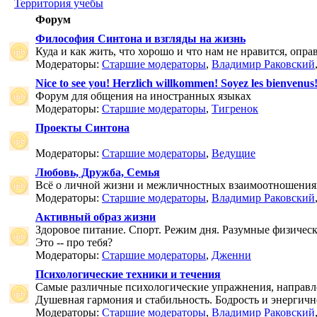
Территория учебы
Форум
Философия Синтона и взгляды на жизнь
Куда и как жить, что хорошо и что нам не нравится, опр
Модераторы:
Старшие модераторы
,
Владимир Раковский
Nice to see you! Herzlich willkommen! Soyez les bienvenus
Форум для общения на иностранных языках
Модераторы:
Старшие модераторы
,
Тигренок
Проекты Синтона
Модераторы:
Старшие модераторы
,
Ведущие
Любовь, Дружба, Семья
Всё о личной жизни и межличностных взаимоотношения
Модераторы:
Старшие модераторы
,
Владимир Раковский
Активный образ жизни
Здоровое питание. Спорт. Режим дня. Разумные физичес
Это -- про тебя?
Модераторы:
Старшие модераторы
,
Дженни
Психологические техники и течения
Самые различные психологические упражнения, направле
Душевная гармония и стабильность. Бодрость и энергичн
Модераторы:
Старшие модераторы
,
Владимир Раковский