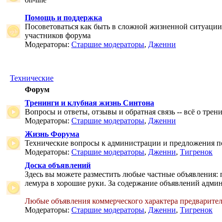
Помощь и поддержка
Посоветоваться как быть в сложной жизненной ситуаци
участников форума
Модераторы:
Старшие модераторы
,
Дженни
Технические
Форум
Тренинги и клубная жизнь Синтона
Вопросы и ответы, отзывы и обратная связь -- всё о тре
Модераторы:
Старшие модераторы
,
Дженни
Жизнь Форума
Технические вопросы к администрации и предложения 
Модераторы:
Старшие модераторы
,
Дженни
,
Тигренок
Доска объявлений
Здесь вы можете разместить любые частные объявления: 
лемура в хорошие руки. За содержание объявлений админ
Любые объявления коммерческого характера предварите
Модераторы:
Старшие модераторы
,
Дженни
,
Тигренок