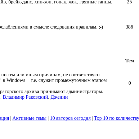
айв, брейк-данс, хип-хоп, гопак, жок, грязные танцы,
25
ослаблениями в смысле следования правилам. ;-)
386
Тем
 по тем или иным причинам, не соответствуют
" в Windows -- т.е. служит промежуточным этапом
0
ераторского архива принимают администраторы.
в
,
Владимир Раковский
,
Дженни
ация
|
Активные темы
|
10 авторов сегодня
|
Top 10 по количеств