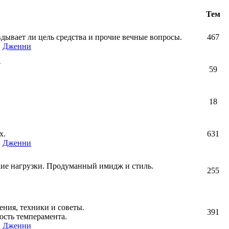
Тем
авдывает ли цель средства и прочие вечные вопросы.
467
,
Дженни
!
59
18
х.
631
,
Дженни
кие нагрузки. Продуманный имидж и стиль.
255
ния, техники и советы.
391
ость темперамента.
,
Дженни