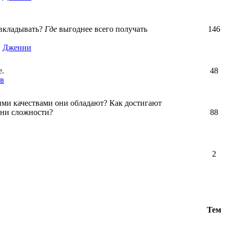
вкладывать?
Где
выгоднее всего получать
146
,
Дженни
е.
48
в
ими качествами они обладают? Как достигают
зни сложности?
88
2
Тем