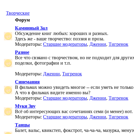
Творческие
Форум
Каминный Зал
Обсуждение книг любых: хороших и разных.
Здесь же - ваше творчество: поэзия и проза.
Модераторы:
Старшие модераторы
,
Дженни
,
Тигренок
Разное
Все что свзяано с творчеством, но не подходит для друг
поделки, фотографии и т.п.
Модераторы:
Дженни
,
Тигренок
Синемания
В фильмах можно увидеть многое -- если уметь не только 
А что в фильмах видите именно вы?
Модераторы:
Старшие модераторы
,
Дженни
,
Тигренок
Муки Зву
Всё об интересующих вас сочетаниях семи (и менее) нот.
Модераторы:
Старшие модераторы
,
Дженни
,
Тигренок
Танцы
Балет, вальс, квикстеп, фокстрот, ча-ча-ча, мазурка, менуэ