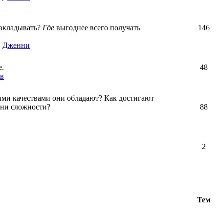
вкладывать?
Где
выгоднее всего получать
146
,
Дженни
е.
48
в
ими качествами они обладают? Как достигают
зни сложности?
88
2
Тем