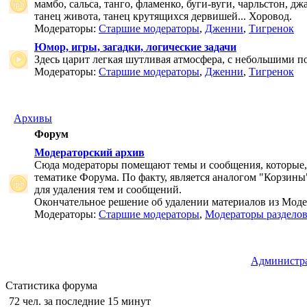
мамбо, сальса, танго, фламенко, буги-вуги, чарльстон, дж
танец живота, танец крутящихся дервишей... Хоровод.
Модераторы:
Старшие модераторы
,
Дженни
,
Тигренок
Юмор, игры, загадки, логические задачи
Здесь царит легкая шутливая атмосфера, с небольшими п
Модераторы:
Старшие модераторы
,
Дженни
,
Тигренок
Архивы
Форум
Модераторский архив
Сюда модераторы помещают темы и сообщения, которые,
тематике Форума. По факту, является аналогом "Корзины
для удаления тем и сообщений.
Окончательное решение об удалении материалов из Мод
Модераторы:
Старшие модераторы
,
Модераторы раздело
Администр
Статистика форума
72 чел. за последние 15 минут