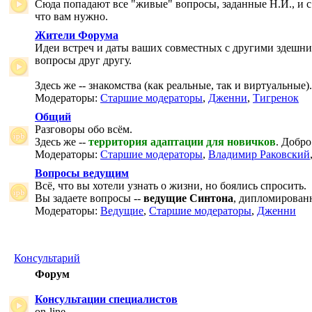
Сюда попадают все "живые" вопросы, заданные Н.И., и с
что вам нужно.
Жители Форума
Идеи встреч и даты ваших совместных с другими здешни
вопросы друг другу.
Здесь же -- знакомства (как реальные, так и виртуальные).
Модераторы:
Старшие модераторы
,
Дженни
,
Тигренок
Общий
Разговоры обо всём.
Здесь же --
территория адаптации для новичков
. Добро
Модераторы:
Старшие модераторы
,
Владимир Раковский
Вопросы ведущим
Всё, что вы хотели узнать о жизни, но боялись спросить.
Вы задаете вопросы --
ведущие Синтона
, дипломирован
Модераторы:
Ведущие
,
Старшие модераторы
,
Дженни
Консультарий
Форум
Консультации специалистов
on-line