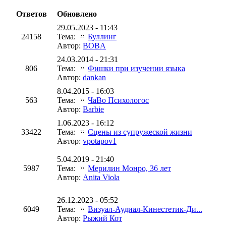
Ответов
Обновлено
29.05.2023 - 11:43
24158
Тема:
Буллинг
Автор:
BOBA
24.03.2014 - 21:31
806
Тема:
Фишки при изучении языка
Автор:
dankan
8.04.2015 - 16:03
563
Тема:
ЧаВо Психологос
Автор:
Barbie
1.06.2023 - 16:12
33422
Тема:
Сцены из супружеской жизни
Автор:
vpotapov1
5.04.2019 - 21:40
5987
Тема:
Мерилин Монро, 36 лет
Автор:
Anita Viola
26.12.2023 - 05:52
6049
Тема:
Визуал-Аудиал-Кинестетик-Ди...
Автор:
Рыжий Кот