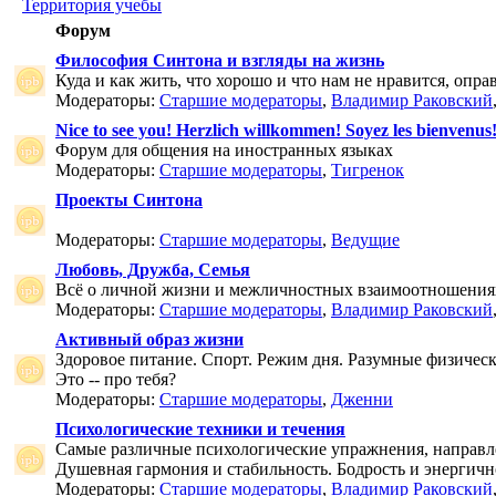
Территория учебы
Форум
Философия Синтона и взгляды на жизнь
Куда и как жить, что хорошо и что нам не нравится, опр
Модераторы:
Старшие модераторы
,
Владимир Раковский
Nice to see you! Herzlich willkommen! Soyez les bienvenus
Форум для общения на иностранных языках
Модераторы:
Старшие модераторы
,
Тигренок
Проекты Синтона
Модераторы:
Старшие модераторы
,
Ведущие
Любовь, Дружба, Семья
Всё о личной жизни и межличностных взаимоотношения
Модераторы:
Старшие модераторы
,
Владимир Раковский
Активный образ жизни
Здоровое питание. Спорт. Режим дня. Разумные физичес
Это -- про тебя?
Модераторы:
Старшие модераторы
,
Дженни
Психологические техники и течения
Самые различные психологические упражнения, направле
Душевная гармония и стабильность. Бодрость и энергичн
Модераторы:
Старшие модераторы
,
Владимир Раковский