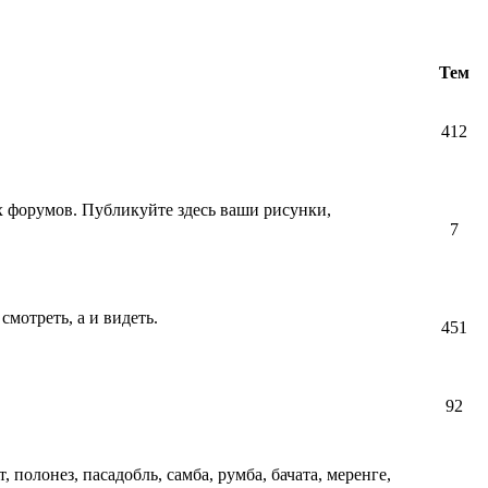
Тем
412
их форумов. Публикуйте здесь ваши рисунки,
7
смотреть, а и видеть.
451
92
т, полонез, пасадобль, самба, румба, бачата, меренге,