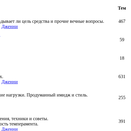
Тем
авдывает ли цель средства и прочие вечные вопросы.
467
,
Дженни
!
59
18
х.
631
,
Дженни
кие нагрузки. Продуманный имидж и стиль.
255
ния, техники и советы.
391
ость темперамента.
,
Дженни