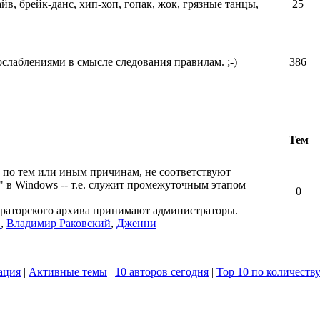
айв, брейк-данс, хип-хоп, гопак, жок, грязные танцы,
25
ослаблениями в смысле следования правилам. ;-)
386
Тем
 по тем или иным причинам, не соответствуют
" в Windows -- т.е. служит промежуточным этапом
0
ераторского архива принимают администраторы.
в
,
Владимир Раковский
,
Дженни
ация
|
Активные темы
|
10 авторов сегодня
|
Top 10 по количеств