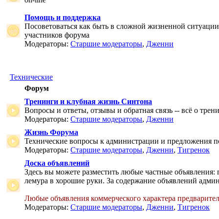
Помощь и поддержка
Посоветоваться как быть в сложной жизненной ситуаци
участников форума
Модераторы:
Старшие модераторы
,
Дженни
Технические
Форум
Тренинги и клубная жизнь Синтона
Вопросы и ответы, отзывы и обратная связь -- всё о тре
Модераторы:
Старшие модераторы
,
Дженни
Жизнь Форума
Технические вопросы к администрации и предложения 
Модераторы:
Старшие модераторы
,
Дженни
,
Тигренок
Доска объявлений
Здесь вы можете разместить любые частные объявления: 
лемура в хорошие руки. За содержание объявлений админ
Любые объявления коммерческого характера предварите
Модераторы:
Старшие модераторы
,
Дженни
,
Тигренок