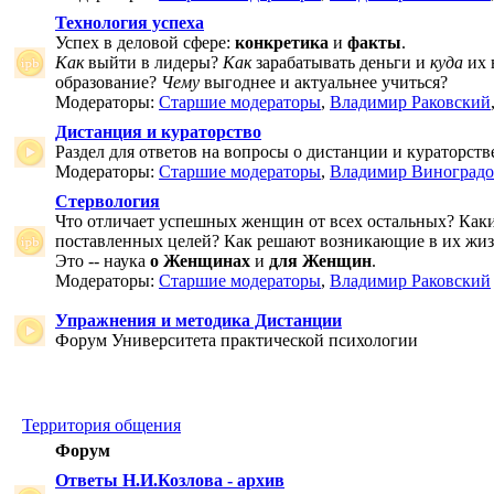
Технология успеха
Успех в деловой сфере:
конкретика
и
факты
.
Как
выйти в лидеры?
Как
зарабатывать деньги и
куда
их 
образование?
Чему
выгоднее и актуальнее учиться?
Модераторы:
Старшие модераторы
,
Владимир Раковский
Дистанция и кураторство
Раздел для ответов на вопросы о дистанции и кураторств
Модераторы:
Старшие модераторы
,
Владимир Виноградо
Стервология
Что отличает успешных женщин от всех остальных? Как
поставленных целей? Как решают возникающие в их жи
Это -- наука
о Женщинах
и
для Женщин
.
Модераторы:
Старшие модераторы
,
Владимир Раковский
Упражнения и методика Дистанции
Форум Университета практической психологии
Территория общения
Форум
Ответы Н.И.Козлова - архив