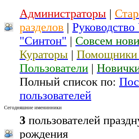
Администраторы
|
Стар
разделов
|
Руководство
"Синтон"
|
Совсем нов
Кураторы
|
Помощники 
Пользователи
|
Новичк
Полный список по:
Пос
пользователей
Сегодняшние именинники
3
пользователей праздн
рождения