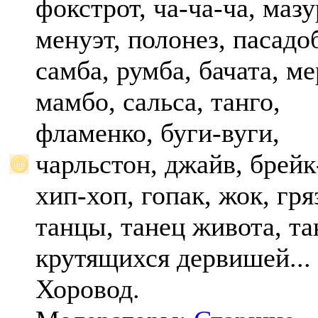
фокстрот, ча-ча-ча, мазу
менуэт, полонез, пасадо
самба, румба, бачата, ме
мамбо, сальса, танго,
фламенко, буги-вуги,
чарльстон, джайв, брейк
хип-хоп, гопак, жок, гр
танцы, танец живота, та
крутящихся дервишей...
Хоровод.