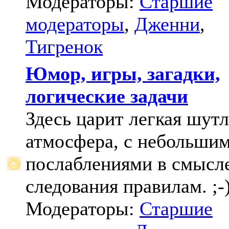
Модераторы:
Старшие
модераторы
,
Дженни
,
Тигренок
Юмор, игры, загадки,
логические задачи
Здесь царит легкая шут
атмосфера, с небольши
послаблениями в смысл
следования правилам. ;-
Модераторы:
Старшие