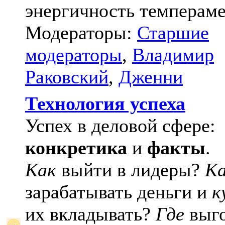
энергичность темпераме
Модераторы:
Старшие
модераторы
,
Владимир
Раковский
,
Дженни
Технология успеха
Успех в деловой сфере:
конкретика
и
факты
.
Как
выйти в лидеры?
К
зарабатывать деньги и
к
их вкладывать?
Где
выго