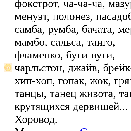
фокстрот, ча-ча-ча, мазу
менуэт, полонез, пасадо
самба, румба, бачата, ме
мамбо, сальса, танго,
фламенко, буги-вуги,
чарльстон, джайв, брейк
хип-хоп, гопак, жок, гр
танцы, танец живота, та
крутящихся дервишей...
Хоровод.