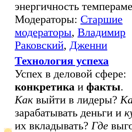
энергичность темпераме
Модераторы:
Старшие
модераторы
,
Владимир
Раковский
,
Дженни
Технология успеха
Успех в деловой сфере:
конкретика
и
факты
.
Как
выйти в лидеры?
К
зарабатывать деньги и
к
их вкладывать?
Где
выго