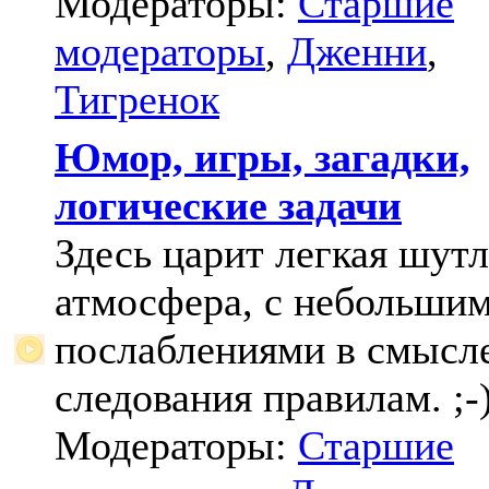
Модераторы:
Старшие
модераторы
,
Дженни
,
Тигренок
Юмор, игры, загадки,
логические задачи
Здесь царит легкая шут
атмосфера, с небольши
послаблениями в смысл
следования правилам. ;-
Модераторы:
Старшие