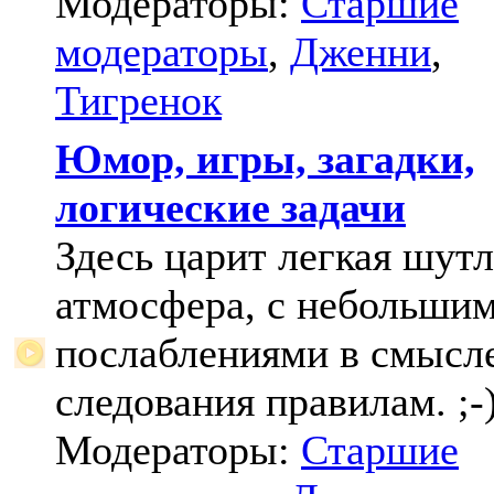
Модераторы:
Старшие
модераторы
,
Дженни
,
Тигренок
Юмор, игры, загадки,
логические задачи
Здесь царит легкая шут
атмосфера, с небольши
послаблениями в смысл
следования правилам. ;-
Модераторы:
Старшие