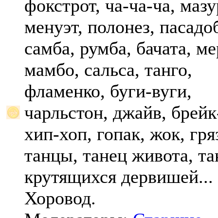
фокстрот, ча-ча-ча, мазу
менуэт, полонез, пасадо
самба, румба, бачата, ме
мамбо, сальса, танго,
фламенко, буги-вуги,
чарльстон, джайв, брейк
хип-хоп, гопак, жок, гр
танцы, танец живота, та
крутящихся дервишей...
Хоровод.