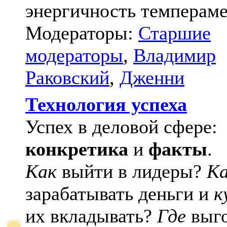
энергичность темпераме
Модераторы:
Старшие
модераторы
,
Владимир
Раковский
,
Дженни
Технология успеха
Успех в деловой сфере:
конкретика
и
факты
.
Как
выйти в лидеры?
К
зарабатывать деньги и
к
их вкладывать?
Где
выго