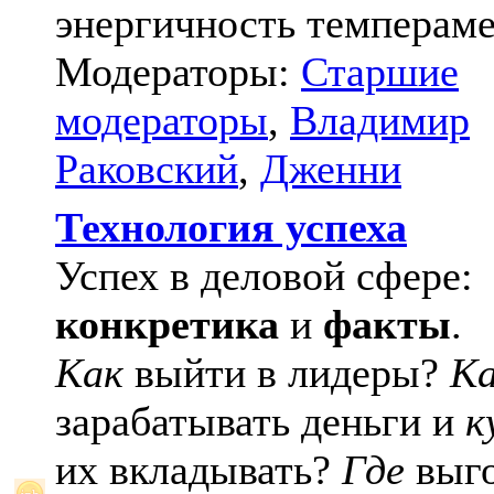
энергичность темпераме
Модераторы:
Старшие
модераторы
,
Владимир
Раковский
,
Дженни
Технология успеха
Успех в деловой сфере:
конкретика
и
факты
.
Как
выйти в лидеры?
К
зарабатывать деньги и
к
их вкладывать?
Где
выго