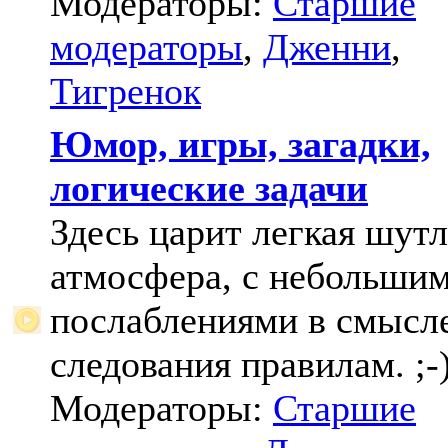
Модераторы:
Старшие
модераторы
,
Дженни
,
Тигренок
Юмор, игры, загадки,
логические задачи
Здесь царит легкая шут
атмосфера, с небольши
послаблениями в смысл
следования правилам. ;-
Модераторы:
Старшие