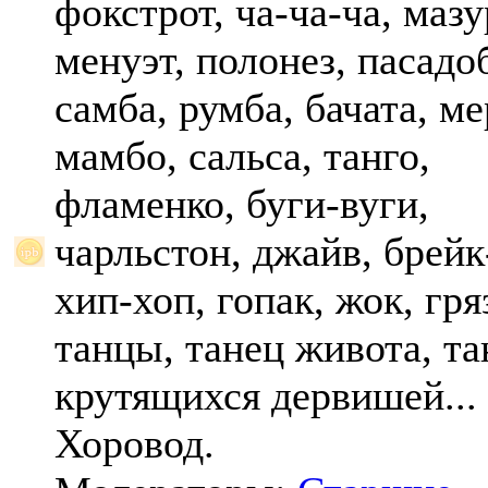
фокстрот, ча-ча-ча, мазу
менуэт, полонез, пасадо
самба, румба, бачата, ме
мамбо, сальса, танго,
фламенко, буги-вуги,
чарльстон, джайв, брейк
хип-хоп, гопак, жок, гр
танцы, танец живота, та
крутящихся дервишей...
Хоровод.