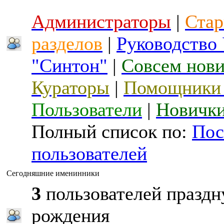
Администраторы
|
Стар
разделов
|
Руководство
"Синтон"
|
Совсем нов
Кураторы
|
Помощники 
Пользователи
|
Новичк
Полный список по:
Пос
пользователей
Сегодняшние именинники
3
пользователей праздн
рождения