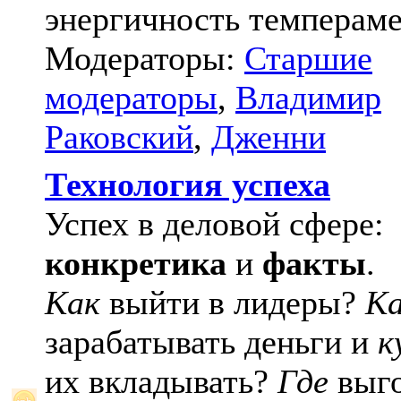
энергичность темпераме
Модераторы:
Старшие
модераторы
,
Владимир
Раковский
,
Дженни
Технология успеха
Успех в деловой сфере:
конкретика
и
факты
.
Как
выйти в лидеры?
К
зарабатывать деньги и
к
их вкладывать?
Где
выго