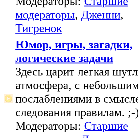
Модераторы:
Старшие
модераторы
,
Дженни
,
Тигренок
Юмор, игры, загадки,
логические задачи
Здесь царит легкая шут
атмосфера, с небольши
послаблениями в смысл
следования правилам. ;-
Модераторы:
Старшие