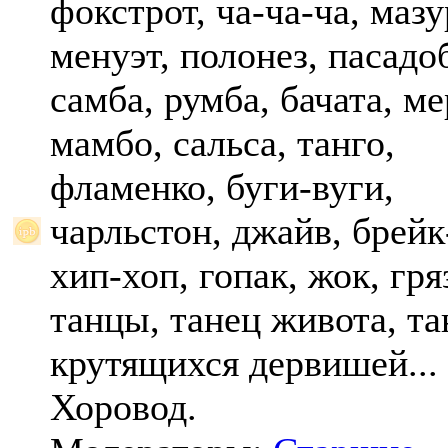
фокстрот, ча-ча-ча, мазу
менуэт, полонез, пасадо
самба, румба, бачата, ме
мамбо, сальса, танго,
фламенко, буги-вуги,
чарльстон, джайв, брейк
хип-хоп, гопак, жок, гр
танцы, танец живота, та
крутящихся дервишей...
Хоровод.