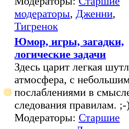
Модераторы:
Старшие
модераторы
,
Дженни
,
Тигренок
Юмор, игры, загадки,
логические задачи
Здесь царит легкая шут
атмосфера, с небольши
послаблениями в смысл
следования правилам. ;-
Модераторы:
Старшие