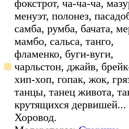
фокстрот, ча-ча-ча, мазу
менуэт, полонез, пасадо
самба, румба, бачата, ме
мамбо, сальса, танго,
фламенко, буги-вуги,
чарльстон, джайв, брейк
хип-хоп, гопак, жок, гр
танцы, танец живота, та
крутящихся дервишей...
Хоровод.