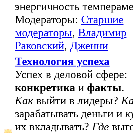
энергичность темпераме
Модераторы:
Старшие
модераторы
,
Владимир
Раковский
,
Дженни
Технология успеха
Успех в деловой сфере:
конкретика
и
факты
.
Как
выйти в лидеры?
К
зарабатывать деньги и
к
их вкладывать?
Где
выго