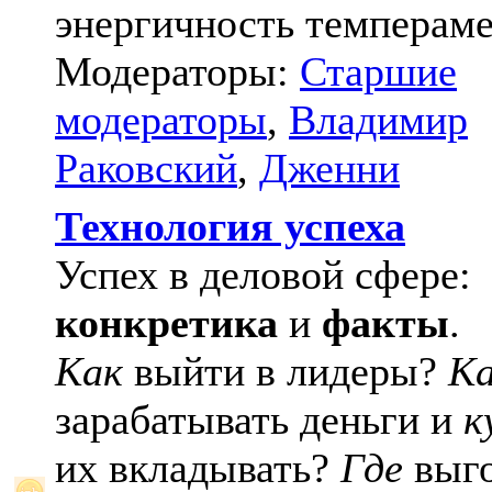
энергичность темпераме
Модераторы:
Старшие
модераторы
,
Владимир
Раковский
,
Дженни
Технология успеха
Успех в деловой сфере:
конкретика
и
факты
.
Как
выйти в лидеры?
К
зарабатывать деньги и
к
их вкладывать?
Где
выго