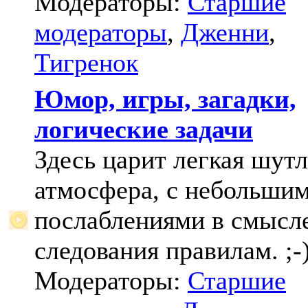
Модераторы:
Старшие
модераторы
,
Дженни
,
Тигренок
Юмор, игры, загадки,
логические задачи
Здесь царит легкая шут
атмосфера, с небольши
послаблениями в смысл
следования правилам. ;-
Модераторы:
Старшие