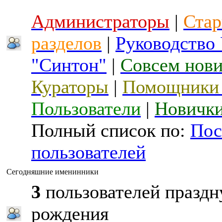
Администраторы
|
Стар
разделов
|
Руководство
"Синтон"
|
Совсем нов
Кураторы
|
Помощники 
Пользователи
|
Новичк
Полный список по:
Пос
пользователей
Сегодняшние именинники
3
пользователей праздн
рождения