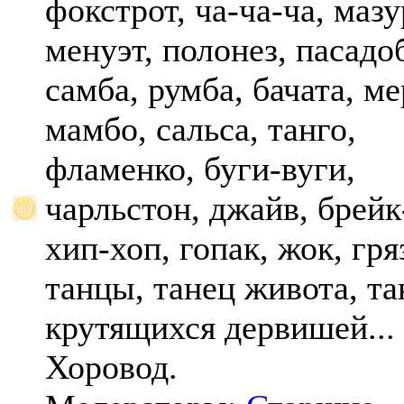
фокстрот, ча-ча-ча, мазу
менуэт, полонез, пасадо
самба, румба, бачата, ме
мамбо, сальса, танго,
фламенко, буги-вуги,
чарльстон, джайв, брейк
хип-хоп, гопак, жок, гр
танцы, танец живота, та
крутящихся дервишей...
Хоровод.