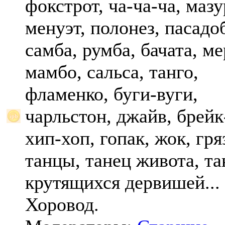
фокстрот, ча-ча-ча, мазу
менуэт, полонез, пасадо
самба, румба, бачата, ме
мамбо, сальса, танго,
фламенко, буги-вуги,
чарльстон, джайв, брейк
хип-хоп, гопак, жок, гр
танцы, танец живота, та
крутящихся дервишей...
Хоровод.