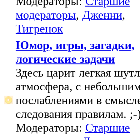
Модераторы:
Старшие
модераторы
,
Дженни
,
Тигренок
Юмор, игры, загадки,
логические задачи
Здесь царит легкая шут
атмосфера, с небольши
послаблениями в смысл
следования правилам. ;-
Модераторы:
Старшие