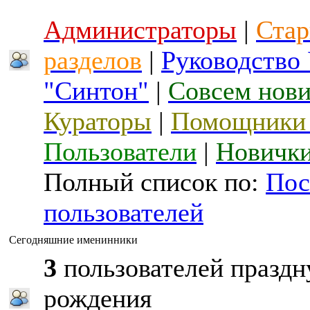
Администраторы
|
Стар
разделов
|
Руководство
"Синтон"
|
Совсем нов
Кураторы
|
Помощники 
Пользователи
|
Новичк
Полный список по:
Пос
пользователей
Сегодняшние именинники
3
пользователей праздн
рождения