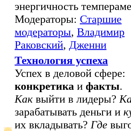
энергичность темпераме
Модераторы:
Старшие
модераторы
,
Владимир
Раковский
,
Дженни
Технология успеха
Успех в деловой сфере:
конкретика
и
факты
.
Как
выйти в лидеры?
К
зарабатывать деньги и
к
их вкладывать?
Где
выго