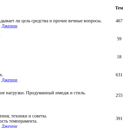
Тем
авдывает ли цель средства и прочие вечные вопросы.
467
,
Дженни
!
59
18
х.
631
,
Дженни
кие нагрузки. Продуманный имидж и стиль.
255
ния, техники и советы.
391
ость темперамента.
,
Дженни