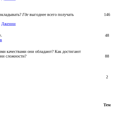
вкладывать?
Где
выгоднее всего получать
146
,
Дженни
е.
48
в
ими качествами они обладают? Как достигают
зни сложности?
88
2
Тем