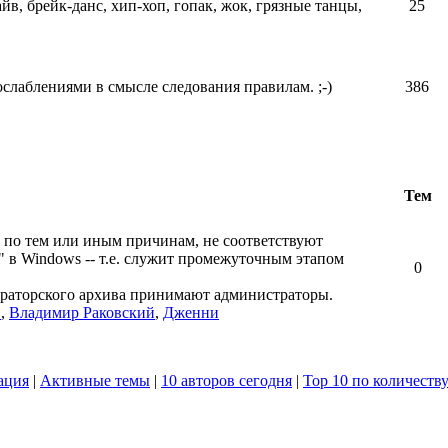
айв, брейк-данс, хип-хоп, гопак, жок, грязные танцы,
25
ослаблениями в смысле следования правилам. ;-)
386
Тем
 по тем или иным причинам, не соответствуют
" в Windows -- т.е. служит промежуточным этапом
0
ераторского архива принимают администраторы.
в
,
Владимир Раковский
,
Дженни
ация
|
Активные темы
|
10 авторов сегодня
|
Top 10 по количеств