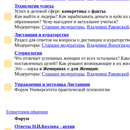
Технология успеха
Успех в деловой сфере:
конкретика
и
факты
.
Как
выйти в лидеры?
Как
зарабатывать деньги и
куда
их 
образование?
Чему
выгоднее и актуальнее учиться?
Модераторы:
Старшие модераторы
,
Владимир Раковский
Дистанция и кураторство
Раздел для ответов на вопросы о дистанции и кураторств
Модераторы:
Старшие модераторы
,
Владимир Виноградо
Стервология
Что отличает успешных женщин от всех остальных? Как
поставленных целей? Как решают возникающие в их жи
Это -- наука
о Женщинах
и
для Женщин
.
Модераторы:
Старшие модераторы
,
Владимир Раковский
Упражнения и методика Дистанции
Форум Университета практической психологии
Территория общения
Форум
Ответы Н.И.Козлова - архив