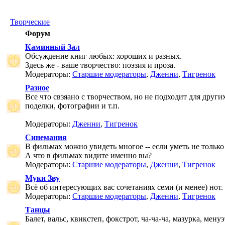
Творческие
Форум
Каминный Зал
Обсуждение книг любых: хороших и разных.
Здесь же - ваше творчество: поэзия и проза.
Модераторы:
Старшие модераторы
,
Дженни
,
Тигренок
Разное
Все что свзяано с творчеством, но не подходит для друг
поделки, фотографии и т.п.
Модераторы:
Дженни
,
Тигренок
Синемания
В фильмах можно увидеть многое -- если уметь не только 
А что в фильмах видите именно вы?
Модераторы:
Старшие модераторы
,
Дженни
,
Тигренок
Муки Зву
Всё об интересующих вас сочетаниях семи (и менее) нот.
Модераторы:
Старшие модераторы
,
Дженни
,
Тигренок
Танцы
Балет, вальс, квикстеп, фокстрот, ча-ча-ча, мазурка, менуэ