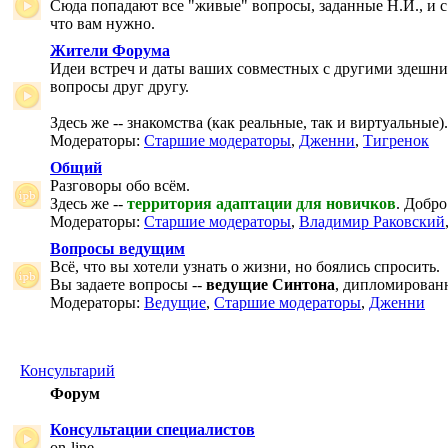
Сюда попадают все "живые" вопросы, заданные Н.И., и с
что вам нужно.
Жители Форума
Идеи встреч и даты ваших совместных с другими здешни
вопросы друг другу.
Здесь же -- знакомства (как реальные, так и виртуальные).
Модераторы:
Старшие модераторы
,
Дженни
,
Тигренок
Общий
Разговоры обо всём.
Здесь же --
территория адаптации для новичков
. Добро
Модераторы:
Старшие модераторы
,
Владимир Раковский
Вопросы ведущим
Всё, что вы хотели узнать о жизни, но боялись спросить.
Вы задаете вопросы --
ведущие Синтона
, дипломирован
Модераторы:
Ведущие
,
Старшие модераторы
,
Дженни
Консультарий
Форум
Консультации специалистов
on-line