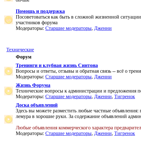
Помощь и поддержка
Посоветоваться как быть в сложной жизненной ситуаци
участников форума
Модераторы:
Старшие модераторы
,
Дженни
Технические
Форум
Тренинги и клубная жизнь Синтона
Вопросы и ответы, отзывы и обратная связь -- всё о тре
Модераторы:
Старшие модераторы
,
Дженни
Жизнь Форума
Технические вопросы к администрации и предложения 
Модераторы:
Старшие модераторы
,
Дженни
,
Тигренок
Доска объявлений
Здесь вы можете разместить любые частные объявления: 
лемура в хорошие руки. За содержание объявлений админ
Любые объявления коммерческого характера предварите
Модераторы:
Старшие модераторы
,
Дженни
,
Тигренок