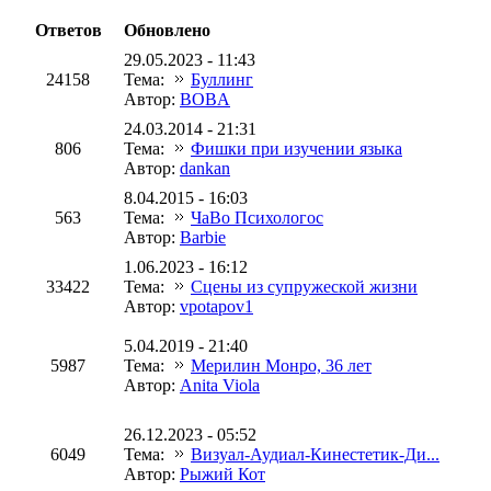
Ответов
Обновлено
29.05.2023 - 11:43
24158
Тема:
Буллинг
Автор:
BOBA
24.03.2014 - 21:31
806
Тема:
Фишки при изучении языка
Автор:
dankan
8.04.2015 - 16:03
563
Тема:
ЧаВо Психологос
Автор:
Barbie
1.06.2023 - 16:12
33422
Тема:
Сцены из супружеской жизни
Автор:
vpotapov1
5.04.2019 - 21:40
5987
Тема:
Мерилин Монро, 36 лет
Автор:
Anita Viola
26.12.2023 - 05:52
6049
Тема:
Визуал-Аудиал-Кинестетик-Ди...
Автор:
Рыжий Кот