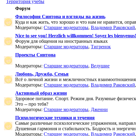
Территория учебы
Форум
Философия Синтона и взгляды на жизнь
Куда и как жить, что хорошо и что нам не нравится, опр
Модераторы:
Старшие модераторы
,
Владимир Раковский
Nice to see you! Herzlich willkommen! Soyez les bienvenus
Форум для общения на иностранных языках
Модераторы:
Старшие модераторы
,
Тигренок
Проекты Синтона
Модераторы:
Старшие модераторы
,
Ведущие
Любовь, Дружба, Семья
Всё о личной жизни и межличностных взаимоотношения
Модераторы:
Старшие модераторы
,
Владимир Раковский
Активный образ жизни
Здоровое питание. Спорт. Режим дня. Разумные физичес
Это -- про тебя?
Модераторы:
Старшие модераторы
,
Дженни
Психологические техники и течения
Самые различные психологические упражнения, направле
Душевная гармония и стабильность. Бодрость и энергичн
Модераторы:
Старшие модераторы
,
Владимир Раковский