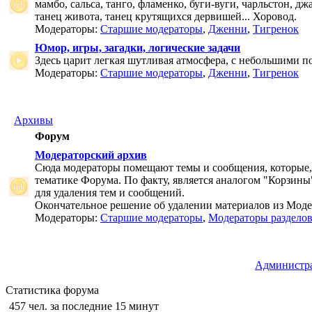
мамбо, сальса, танго, фламенко, буги-вуги, чарльстон, дж
танец живота, танец крутящихся дервишей... Хоровод.
Модераторы:
Старшие модераторы
,
Дженни
,
Тигренок
Юмор, игры, загадки, логические задачи
Здесь царит легкая шутливая атмосфера, с небольшими п
Модераторы:
Старшие модераторы
,
Дженни
,
Тигренок
Архивы
Форум
Модераторский архив
Сюда модераторы помещают темы и сообщения, которые,
тематике Форума. По факту, является аналогом "Корзины
для удаления тем и сообщений.
Окончательное решение об удалении материалов из Мод
Модераторы:
Старшие модераторы
,
Модераторы раздело
Администр
Статистика форума
457 чел. за последние 15 минут