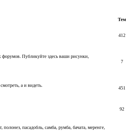
Тем
412
их форумов. Публикуйте здесь ваши рисунки,
7
смотреть, а и видеть.
451
92
т, полонез, пасадобль, самба, румба, бачата, меренге,