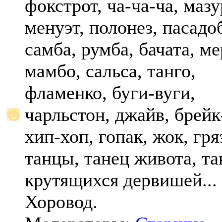
фокстрот, ча-ча-ча, мазу
менуэт, полонез, пасадо
самба, румба, бачата, ме
мамбо, сальса, танго,
фламенко, буги-вуги,
чарльстон, джайв, брейк
хип-хоп, гопак, жок, гр
танцы, танец живота, та
крутящихся дервишей...
Хоровод.