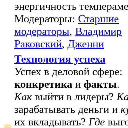
энергичность темпераме
Модераторы:
Старшие
модераторы
,
Владимир
Раковский
,
Дженни
Технология успеха
Успех в деловой сфере:
конкретика
и
факты
.
Как
выйти в лидеры?
К
зарабатывать деньги и
к
их вкладывать?
Где
выго