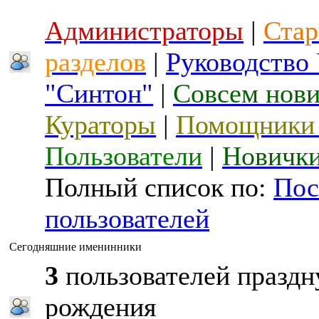
Администраторы
|
Стар
разделов
|
Руководство
"Синтон"
|
Совсем нов
Кураторы
|
Помощники 
Пользователи
|
Новичк
Полный список по:
Пос
пользователей
Сегодняшние именинники
3
пользователей праздн
рождения