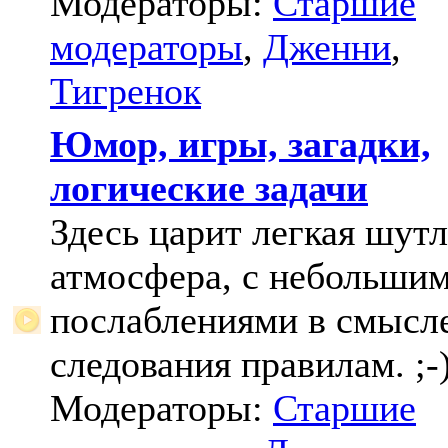
Модераторы:
Старшие
модераторы
,
Дженни
,
Тигренок
Юмор, игры, загадки,
логические задачи
Здесь царит легкая шут
атмосфера, с небольши
послаблениями в смысл
следования правилам. ;-
Модераторы:
Старшие