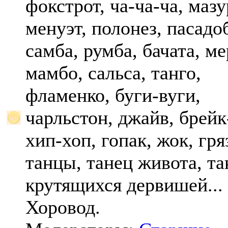
фокстрот, ча-ча-ча, мазу
менуэт, полонез, пасадо
самба, румба, бачата, ме
мамбо, сальса, танго,
фламенко, буги-вуги,
чарльстон, джайв, брейк
хип-хоп, гопак, жок, гр
танцы, танец живота, та
крутящихся дервишей...
Хоровод.