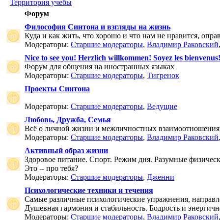
Территория учебы
Форум
Философия Синтона и взгляды на жизнь
Куда и как жить, что хорошо и что нам не нравится, опр
Модераторы:
Старшие модераторы
,
Владимир Раковский
Nice to see you! Herzlich willkommen! Soyez les bienvenus
Форум для общения на иностранных языках
Модераторы:
Старшие модераторы
,
Тигренок
Проекты Синтона
Модераторы:
Старшие модераторы
,
Ведущие
Любовь, Дружба, Семья
Всё о личной жизни и межличностных взаимоотношения
Модераторы:
Старшие модераторы
,
Владимир Раковский
Активный образ жизни
Здоровое питание. Спорт. Режим дня. Разумные физичес
Это -- про тебя?
Модераторы:
Старшие модераторы
,
Дженни
Психологические техники и течения
Самые различные психологические упражнения, направле
Душевная гармония и стабильность. Бодрость и энергичн
Модераторы:
Старшие модераторы
,
Владимир Раковский