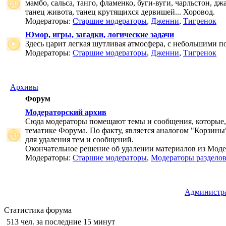
мамбо, сальса, танго, фламенко, буги-вуги, чарльстон, дж
танец живота, танец крутящихся дервишей... Хоровод.
Модераторы:
Старшие модераторы
,
Дженни
,
Тигренок
Юмор, игры, загадки, логические задачи
Здесь царит легкая шутливая атмосфера, с небольшими п
Модераторы:
Старшие модераторы
,
Дженни
,
Тигренок
Архивы
Форум
Модераторский архив
Сюда модераторы помещают темы и сообщения, которые,
тематике Форума. По факту, является аналогом "Корзины
для удаления тем и сообщений.
Окончательное решение об удалении материалов из Мод
Модераторы:
Старшие модераторы
,
Модераторы раздело
Администр
Статистика форума
513 чел. за последние 15 минут