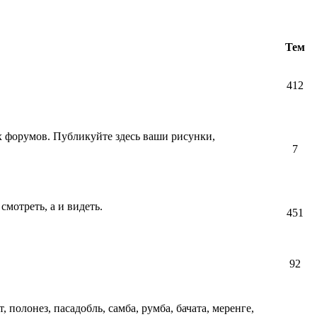
Тем
412
их форумов. Публикуйте здесь ваши рисунки,
7
смотреть, а и видеть.
451
92
т, полонез, пасадобль, самба, румба, бачата, меренге,