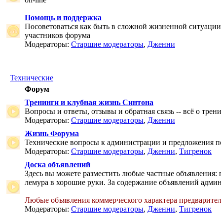
Помощь и поддержка
Посоветоваться как быть в сложной жизненной ситуаци
участников форума
Модераторы:
Старшие модераторы
,
Дженни
Технические
Форум
Тренинги и клубная жизнь Синтона
Вопросы и ответы, отзывы и обратная связь -- всё о тре
Модераторы:
Старшие модераторы
,
Дженни
Жизнь Форума
Технические вопросы к администрации и предложения 
Модераторы:
Старшие модераторы
,
Дженни
,
Тигренок
Доска объявлений
Здесь вы можете разместить любые частные объявления: 
лемура в хорошие руки. За содержание объявлений админ
Любые объявления коммерческого характера предварите
Модераторы:
Старшие модераторы
,
Дженни
,
Тигренок