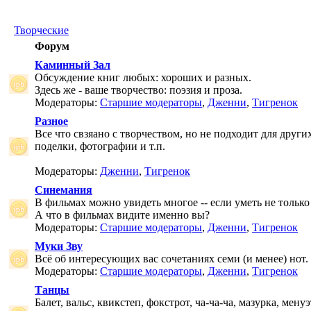
Творческие
Форум
Каминный Зал
Обсуждение книг любых: хороших и разных.
Здесь же - ваше творчество: поэзия и проза.
Модераторы:
Старшие модераторы
,
Дженни
,
Тигренок
Разное
Все что свзяано с творчеством, но не подходит для друг
поделки, фотографии и т.п.
Модераторы:
Дженни
,
Тигренок
Синемания
В фильмах можно увидеть многое -- если уметь не только 
А что в фильмах видите именно вы?
Модераторы:
Старшие модераторы
,
Дженни
,
Тигренок
Муки Зву
Всё об интересующих вас сочетаниях семи (и менее) нот.
Модераторы:
Старшие модераторы
,
Дженни
,
Тигренок
Танцы
Балет, вальс, квикстеп, фокстрот, ча-ча-ча, мазурка, менуэ