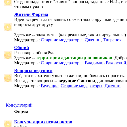
Сюда попадают все "живые" вопросы, заданные Н.И., и с
что вам нужно.
Жители Форума
Идеи встреч и даты ваших совместных с другими здешни
вопросы друг другу.
Здесь же -- знакомства (как реальные, так и виртуальные).
Модераторы:
Старшие модераторы
,
Дженни
,
Тигренок
Общий
Разговоры обо всём.
Здесь же --
территория адаптации для новичков
. Добро
Модераторы:
Старшие модераторы
,
Владимир Раковский
Вопросы ведущим
Всё, что вы хотели узнать о жизни, но боялись спросить.
Вы задаете вопросы --
ведущие Синтона
, дипломирован
Модераторы:
Ведущие
,
Старшие модераторы
,
Дженни
Консультарий
Форум
Консультации специалистов
on-line