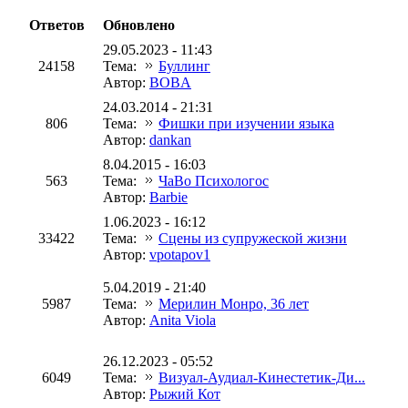
Ответов
Обновлено
29.05.2023 - 11:43
24158
Тема:
Буллинг
Автор:
BOBA
24.03.2014 - 21:31
806
Тема:
Фишки при изучении языка
Автор:
dankan
8.04.2015 - 16:03
563
Тема:
ЧаВо Психологос
Автор:
Barbie
1.06.2023 - 16:12
33422
Тема:
Сцены из супружеской жизни
Автор:
vpotapov1
5.04.2019 - 21:40
5987
Тема:
Мерилин Монро, 36 лет
Автор:
Anita Viola
26.12.2023 - 05:52
6049
Тема:
Визуал-Аудиал-Кинестетик-Ди...
Автор:
Рыжий Кот