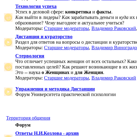
Технология успеха
Успех в деловой сфере:
конкретика
и
факты
.
Как
выйти в лидеры?
Как
зарабатывать деньги и
куда
их 
образование?
Чему
выгоднее и актуальнее учиться?
Модераторы:
Старшие модераторы
,
Владимир Раковский
Дистанция и кураторство
Раздел для ответов на вопросы о дистанции и кураторств
Модераторы:
Старшие модераторы
,
Владимир Виноградо
Стервология
Что отличает успешных женщин от всех остальных? Как
поставленных целей? Как решают возникающие в их жи
Это -- наука
о Женщинах
и
для Женщин
.
Модераторы:
Старшие модераторы
,
Владимир Раковский
Упражнения и методика Дистанции
Форум Университета практической психологии
Территория общения
Форум
Ответы Н.И.Козлова - архив