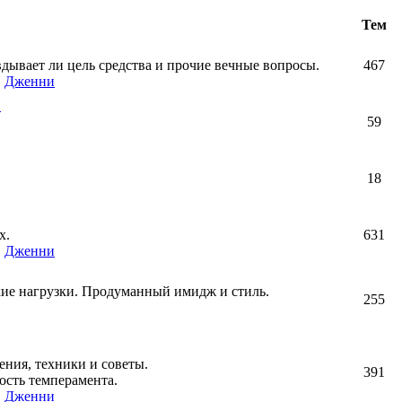
Тем
авдывает ли цель средства и прочие вечные вопросы.
467
,
Дженни
!
59
18
х.
631
,
Дженни
кие нагрузки. Продуманный имидж и стиль.
255
ния, техники и советы.
391
ость темперамента.
,
Дженни