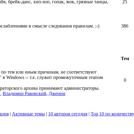
айв, брейк-данс, хип-хоп, гопак, жок, грязные танцы,
25
ослаблениями в смысле следования правилам. ;-)
386
Тем
 по тем или иным причинам, не соответствуют
" в Windows -- т.е. служит промежуточным этапом
0
ераторского архива принимают администраторы.
в
,
Владимир Раковский
,
Дженни
ация
|
Активные темы
|
10 авторов сегодня
|
Top 10 по количеств