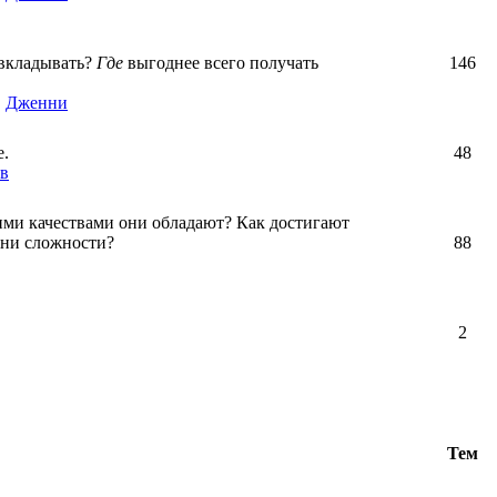
вкладывать?
Где
выгоднее всего получать
146
,
Дженни
е.
48
в
ими качествами они обладают? Как достигают
зни сложности?
88
2
Тем