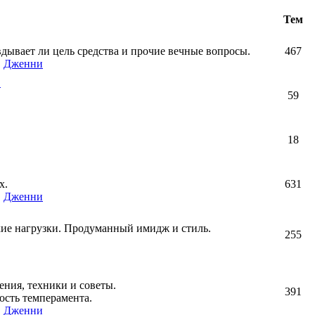
Тем
авдывает ли цель средства и прочие вечные вопросы.
467
,
Дженни
!
59
18
х.
631
,
Дженни
кие нагрузки. Продуманный имидж и стиль.
255
ния, техники и советы.
391
ость темперамента.
,
Дженни