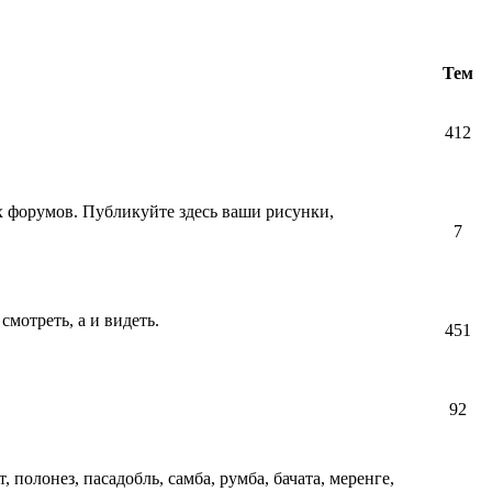
Тем
412
их форумов. Публикуйте здесь ваши рисунки,
7
смотреть, а и видеть.
451
92
т, полонез, пасадобль, самба, румба, бачата, меренге,