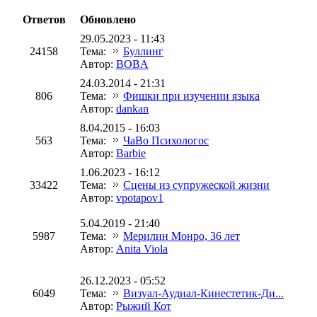
Ответов
Обновлено
29.05.2023 - 11:43
24158
Тема:
Буллинг
Автор:
BOBA
24.03.2014 - 21:31
806
Тема:
Фишки при изучении языка
Автор:
dankan
8.04.2015 - 16:03
563
Тема:
ЧаВо Психологос
Автор:
Barbie
1.06.2023 - 16:12
33422
Тема:
Сцены из супружеской жизни
Автор:
vpotapov1
5.04.2019 - 21:40
5987
Тема:
Мерилин Монро, 36 лет
Автор:
Anita Viola
26.12.2023 - 05:52
6049
Тема:
Визуал-Аудиал-Кинестетик-Ди...
Автор:
Рыжий Кот