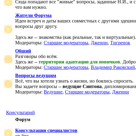
Сюда попадают все "живые" вопросы, заданные Н.И., и с
что вам нужно.
Жители Форума
Идеи встреч и даты ваших совместных с другими здешни
вопросы друг другу.
Здесь же -- знакомства (как реальные, так и виртуальные).
Модераторы:
Старшие модераторы
,
Дженни
,
Тигренок
Общий
Разговоры обо всём.
Здесь же --
территория адаптации для новичков
. Добро
Модераторы:
Старшие модераторы
,
Владимир Раковский
Вопросы ведущим
Всё, что вы хотели узнать о жизни, но боялись спросить.
Вы задаете вопросы --
ведущие Синтона
, дипломирован
Модераторы:
Ведущие
,
Старшие модераторы
,
Дженни
Консультарий
Форум
Консультации специалистов
on-line