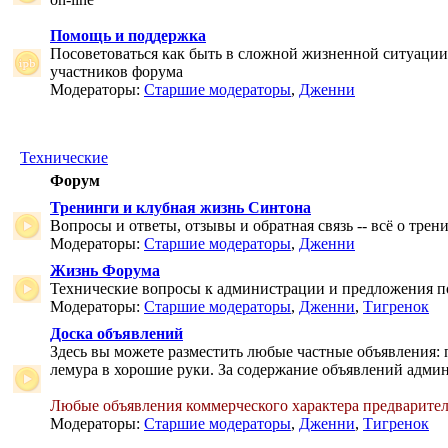
Помощь и поддержка
Посоветоваться как быть в сложной жизненной ситуаци
участников форума
Модераторы:
Старшие модераторы
,
Дженни
Технические
Форум
Тренинги и клубная жизнь Синтона
Вопросы и ответы, отзывы и обратная связь -- всё о тре
Модераторы:
Старшие модераторы
,
Дженни
Жизнь Форума
Технические вопросы к администрации и предложения 
Модераторы:
Старшие модераторы
,
Дженни
,
Тигренок
Доска объявлений
Здесь вы можете разместить любые частные объявления: 
лемура в хорошие руки. За содержание объявлений админ
Любые объявления коммерческого характера предварите
Модераторы:
Старшие модераторы
,
Дженни
,
Тигренок