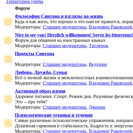
Территория учебы
Форум
Философия Синтона и взгляды на жизнь
Куда и как жить, что хорошо и что нам не нравится, опр
Модераторы:
Старшие модераторы
,
Владимир Раковский
Nice to see you! Herzlich willkommen! Soyez les bienvenus
Форум для общения на иностранных языках
Модераторы:
Старшие модераторы
,
Тигренок
Проекты Синтона
Модераторы:
Старшие модераторы
,
Ведущие
Любовь, Дружба, Семья
Всё о личной жизни и межличностных взаимоотношения
Модераторы:
Старшие модераторы
,
Владимир Раковский
Активный образ жизни
Здоровое питание. Спорт. Режим дня. Разумные физичес
Это -- про тебя?
Модераторы:
Старшие модераторы
,
Дженни
Психологические техники и течения
Самые различные психологические упражнения, направле
Душевная гармония и стабильность. Бодрость и энергичн
Модераторы:
Старшие модераторы
,
Владимир Раковский