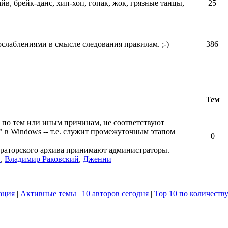
айв, брейк-данс, хип-хоп, гопак, жок, грязные танцы,
25
ослаблениями в смысле следования правилам. ;-)
386
Тем
 по тем или иным причинам, не соответствуют
" в Windows -- т.е. служит промежуточным этапом
0
ераторского архива принимают администраторы.
в
,
Владимир Раковский
,
Дженни
ация
|
Активные темы
|
10 авторов сегодня
|
Top 10 по количеств