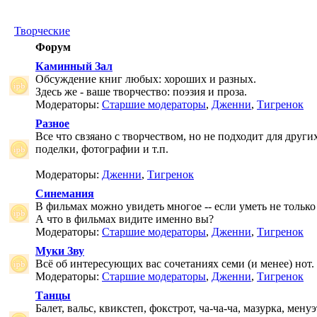
Творческие
Форум
Каминный Зал
Обсуждение книг любых: хороших и разных.
Здесь же - ваше творчество: поэзия и проза.
Модераторы:
Старшие модераторы
,
Дженни
,
Тигренок
Разное
Все что свзяано с творчеством, но не подходит для друг
поделки, фотографии и т.п.
Модераторы:
Дженни
,
Тигренок
Синемания
В фильмах можно увидеть многое -- если уметь не только 
А что в фильмах видите именно вы?
Модераторы:
Старшие модераторы
,
Дженни
,
Тигренок
Муки Зву
Всё об интересующих вас сочетаниях семи (и менее) нот.
Модераторы:
Старшие модераторы
,
Дженни
,
Тигренок
Танцы
Балет, вальс, квикстеп, фокстрот, ча-ча-ча, мазурка, менуэ