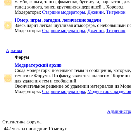
мамбо, сальса, танго, фламенко, буги-вуги, чарльстон, дж
танец живота, танец крутящихся дервишей... Хоровод.
Модераторы:
Старшие модераторы
,
Дженни
,
Тигренок
Юмор, игры, загадки, логические задачи
Здесь царит легкая шутливая атмосфера, с небольшими п
Модераторы:
Старшие модераторы
,
Дженни
,
Тигренок
Архивы
Форум
Модераторский архив
Сюда модераторы помещают темы и сообщения, которые,
тематике Форума. По факту, является аналогом "Корзины
для удаления тем и сообщений.
Окончательное решение об удалении материалов из Мод
Модераторы:
Старшие модераторы
,
Модераторы раздело
Администр
Статистика форума
442 чел. за последние 15 минут