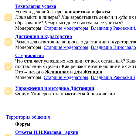
Технология успеха
Успех в деловой сфере:
конкретика
и
факты
.
Как
выйти в лидеры?
Как
зарабатывать деньги и
куда
их 
образование?
Чему
выгоднее и актуальнее учиться?
Модераторы:
Старшие модераторы
,
Владимир Раковский
Дистанция и кураторство
Раздел для ответов на вопросы о дистанции и кураторств
Модераторы:
Старшие модераторы
,
Владимир Виноградо
Стервология
Что отличает успешных женщин от всех остальных? Как
поставленных целей? Как решают возникающие в их жи
Это -- наука
о Женщинах
и
для Женщин
.
Модераторы:
Старшие модераторы
,
Владимир Раковский
Упражнения и методика Дистанции
Форум Университета практической психологии
Территория общения
Форум
Ответы Н.И.Козлова - архив