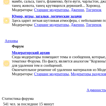
мамбо, сальса, танго, фламенко, буги-вуги, чарльстон, дж
танец живота, танец крутящихся дервишей... Хоровод.
Модераторы:
Старшие модераторы
,
Дженни
,
Тигренок
Юмор, игры, загадки, логические задачи
Здесь царит легкая шутливая атмосфера, с небольшими п
Модераторы:
Старшие модераторы
,
Дженни
,
Тигренок
Архивы
Форум
Модераторский архив
Сюда модераторы помещают темы и сообщения, которые,
тематике Форума. По факту, является аналогом "Корзины
для удаления тем и сообщений.
Окончательное решение об удалении материалов из Мод
Модераторы:
Старшие модераторы
,
Модераторы раздело
Администр
Статистика форума
541 чел. за последние 15 минут