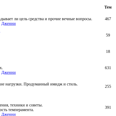
Тем
авдывает ли цель средства и прочие вечные вопросы.
467
,
Дженни
!
59
18
х.
631
,
Дженни
кие нагрузки. Продуманный имидж и стиль.
255
ния, техники и советы.
391
ость темперамента.
,
Дженни