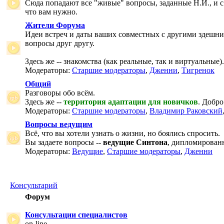
Сюда попадают все "живые" вопросы, заданные Н.И., и с
что вам нужно.
Жители Форума
Идеи встреч и даты ваших совместных с другими здешни
вопросы друг другу.
Здесь же -- знакомства (как реальные, так и виртуальные).
Модераторы:
Старшие модераторы
,
Дженни
,
Тигренок
Общий
Разговоры обо всём.
Здесь же --
территория адаптации для новичков
. Добро
Модераторы:
Старшие модераторы
,
Владимир Раковский
Вопросы ведущим
Всё, что вы хотели узнать о жизни, но боялись спросить.
Вы задаете вопросы --
ведущие Синтона
, дипломирован
Модераторы:
Ведущие
,
Старшие модераторы
,
Дженни
Консультарий
Форум
Консультации специалистов
on-line