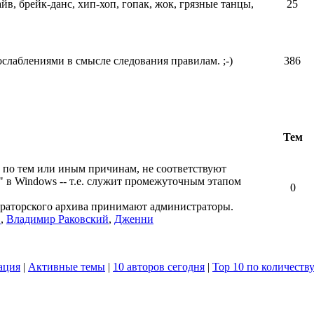
айв, брейк-данс, хип-хоп, гопак, жок, грязные танцы,
25
ослаблениями в смысле следования правилам. ;-)
386
Тем
 по тем или иным причинам, не соответствуют
" в Windows -- т.е. служит промежуточным этапом
0
ераторского архива принимают администраторы.
в
,
Владимир Раковский
,
Дженни
ация
|
Активные темы
|
10 авторов сегодня
|
Top 10 по количеств