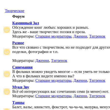
Творческие
Форум
Каминный Зал
Обсуждение книг любых: хороших и разных.
Здесь же - ваше творчество: поэзия и проза.
Модераторы:
Старшие модераторы
,
Дженни
,
Тигренок
Разное
Все что свзяано с творчеством, но не подходит для друг
поделки, фотографии и т.п.
Модераторы:
Дженни
,
Тигренок
Синемания
В фильмах можно увидеть многое -- если уметь не только 
А что в фильмах видите именно вы?
Модераторы:
Старшие модераторы
,
Дженни
,
Тигренок
Муки Зву
Всё об интересующих вас сочетаниях семи (и менее) нот.
Модераторы:
Старшие модераторы
,
Дженни
,
Тигренок
Танцы
Балет, вальс, квикстеп, фокстрот, ча-ча-ча, мазурка, менуэ