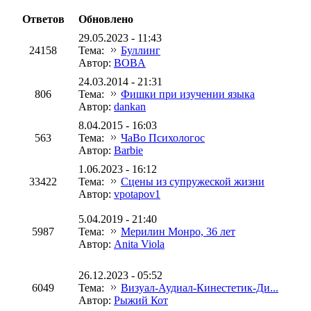
Ответов
Обновлено
29.05.2023 - 11:43
24158
Тема:
Буллинг
Автор:
BOBA
24.03.2014 - 21:31
806
Тема:
Фишки при изучении языка
Автор:
dankan
8.04.2015 - 16:03
563
Тема:
ЧаВо Психологос
Автор:
Barbie
1.06.2023 - 16:12
33422
Тема:
Сцены из супружеской жизни
Автор:
vpotapov1
5.04.2019 - 21:40
5987
Тема:
Мерилин Монро, 36 лет
Автор:
Anita Viola
26.12.2023 - 05:52
6049
Тема:
Визуал-Аудиал-Кинестетик-Ди...
Автор:
Рыжий Кот