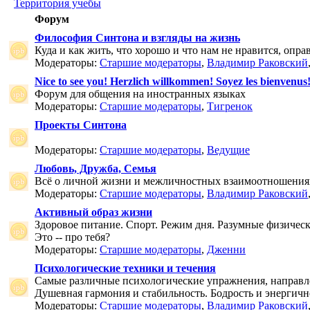
Территория учебы
Форум
Философия Синтона и взгляды на жизнь
Куда и как жить, что хорошо и что нам не нравится, опр
Модераторы:
Старшие модераторы
,
Владимир Раковский
Nice to see you! Herzlich willkommen! Soyez les bienvenus
Форум для общения на иностранных языках
Модераторы:
Старшие модераторы
,
Тигренок
Проекты Синтона
Модераторы:
Старшие модераторы
,
Ведущие
Любовь, Дружба, Семья
Всё о личной жизни и межличностных взаимоотношения
Модераторы:
Старшие модераторы
,
Владимир Раковский
Активный образ жизни
Здоровое питание. Спорт. Режим дня. Разумные физичес
Это -- про тебя?
Модераторы:
Старшие модераторы
,
Дженни
Психологические техники и течения
Самые различные психологические упражнения, направле
Душевная гармония и стабильность. Бодрость и энергичн
Модераторы:
Старшие модераторы
,
Владимир Раковский