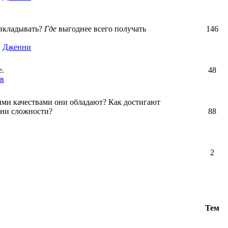
вкладывать?
Где
выгоднее всего получать
146
,
Дженни
е.
48
в
ими качествами они обладают? Как достигают
зни сложности?
88
2
Тем