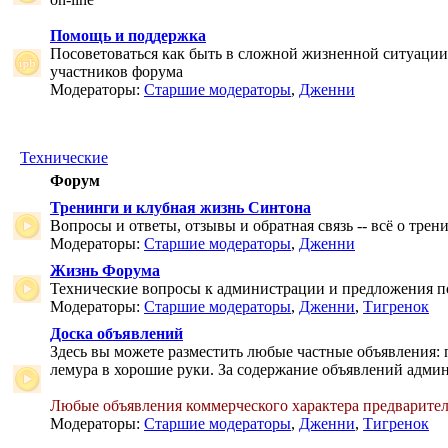
Помощь и поддержка
Посоветоваться как быть в сложной жизненной ситуаци
участников форума
Модераторы:
Старшие модераторы
,
Дженни
Технические
Форум
Тренинги и клубная жизнь Синтона
Вопросы и ответы, отзывы и обратная связь -- всё о тре
Модераторы:
Старшие модераторы
,
Дженни
Жизнь Форума
Технические вопросы к администрации и предложения 
Модераторы:
Старшие модераторы
,
Дженни
,
Тигренок
Доска объявлений
Здесь вы можете разместить любые частные объявления: 
лемура в хорошие руки. За содержание объявлений админ
Любые объявления коммерческого характера предварите
Модераторы:
Старшие модераторы
,
Дженни
,
Тигренок