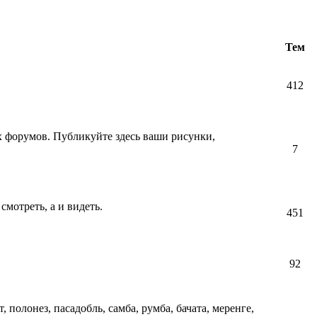
Тем
412
их форумов. Публикуйте здесь ваши рисунки,
7
смотреть, а и видеть.
451
92
т, полонез, пасадобль, самба, румба, бачата, меренге,