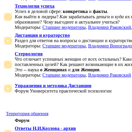
Технология успеха
Успех в деловой сфере:
конкретика
и
факты
.
Как
выйти в лидеры?
Как
зарабатывать деньги и
куда
их 
образование?
Чему
выгоднее и актуальнее учиться?
Модераторы:
Старшие модераторы
,
Владимир Раковский
Дистанция и кураторство
Раздел для ответов на вопросы о дистанции и кураторств
Модераторы:
Старшие модераторы
,
Владимир Виноградо
Стервология
Что отличает успешных женщин от всех остальных? Как
поставленных целей? Как решают возникающие в их жи
Это -- наука
о Женщинах
и
для Женщин
.
Модераторы:
Старшие модераторы
,
Владимир Раковский
Упражнения и методика Дистанции
Форум Университета практической психологии
Территория общения
Форум
Ответы Н.И.Козлова - архив