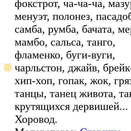
фокстрот, ча-ча-ча, мазу
менуэт, полонез, пасадо
самба, румба, бачата, ме
мамбо, сальса, танго,
фламенко, буги-вуги,
чарльстон, джайв, брейк
хип-хоп, гопак, жок, гр
танцы, танец живота, та
крутящихся дервишей...
Хоровод.