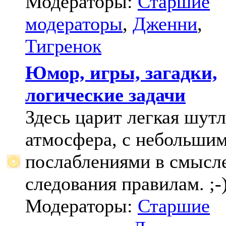
Модераторы:
Старшие
модераторы
,
Дженни
,
Тигренок
Юмор, игры, загадки,
логические задачи
Здесь царит легкая шут
атмосфера, с небольши
послаблениями в смысл
следования правилам. ;-
Модераторы:
Старшие