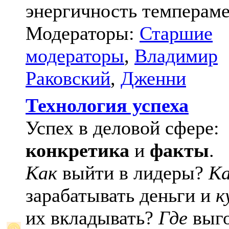
энергичность темпераме
Модераторы:
Старшие
модераторы
,
Владимир
Раковский
,
Дженни
Технология успеха
Успех в деловой сфере:
конкретика
и
факты
.
Как
выйти в лидеры?
К
зарабатывать деньги и
к
их вкладывать?
Где
выго