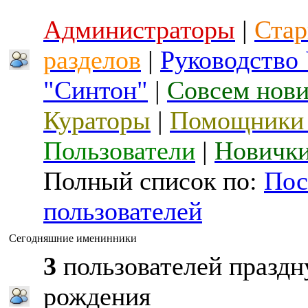
Администраторы
|
Стар
разделов
|
Руководство
"Синтон"
|
Совсем нов
Кураторы
|
Помощники 
Пользователи
|
Новичк
Полный список по:
Пос
пользователей
Сегодняшние именинники
3
пользователей праздн
рождения