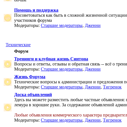
Помощь и поддержка
Посоветоваться как быть в сложной жизненной ситуаци
участников форума
Модераторы:
Старшие модераторы
,
Дженни
Технические
Форум
Тренинги и клубная жизнь Синтона
Вопросы и ответы, отзывы и обратная связь -- всё о тре
Модераторы:
Старшие модераторы
,
Дженни
Жизнь Форума
Технические вопросы к администрации и предложения 
Модераторы:
Старшие модераторы
,
Дженни
,
Тигренок
Доска объявлений
Здесь вы можете разместить любые частные объявления: 
лемура в хорошие руки. За содержание объявлений админ
Любые объявления коммерческого характера предварите
Модераторы:
Старшие модераторы
,
Дженни
,
Тигренок