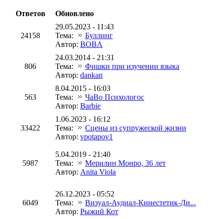
Ответов
Обновлено
29.05.2023 - 11:43
24158
Тема:
Буллинг
Автор:
BOBA
24.03.2014 - 21:31
806
Тема:
Фишки при изучении языка
Автор:
dankan
8.04.2015 - 16:03
563
Тема:
ЧаВо Психологос
Автор:
Barbie
1.06.2023 - 16:12
33422
Тема:
Сцены из супружеской жизни
Автор:
vpotapov1
5.04.2019 - 21:40
5987
Тема:
Мерилин Монро, 36 лет
Автор:
Anita Viola
26.12.2023 - 05:52
6049
Тема:
Визуал-Аудиал-Кинестетик-Ди...
Автор:
Рыжий Кот