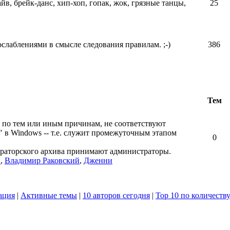
айв, брейк-данс, хип-хоп, гопак, жок, грязные танцы,
25
ослаблениями в смысле следования правилам. ;-)
386
Тем
 по тем или иным причинам, не соответствуют
" в Windows -- т.е. служит промежуточным этапом
0
ераторского архива принимают администраторы.
в
,
Владимир Раковский
,
Дженни
ация
|
Активные темы
|
10 авторов сегодня
|
Top 10 по количеств