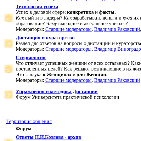
Технология успеха
Успех в деловой сфере:
конкретика
и
факты
.
Как
выйти в лидеры?
Как
зарабатывать деньги и
куда
их 
образование?
Чему
выгоднее и актуальнее учиться?
Модераторы:
Старшие модераторы
,
Владимир Раковский
Дистанция и кураторство
Раздел для ответов на вопросы о дистанции и кураторств
Модераторы:
Старшие модераторы
,
Владимир Виноградо
Стервология
Что отличает успешных женщин от всех остальных? Как
поставленных целей? Как решают возникающие в их жи
Это -- наука
о Женщинах
и
для Женщин
.
Модераторы:
Старшие модераторы
,
Владимир Раковский
Упражнения и методика Дистанции
Форум Университета практической психологии
Территория общения
Форум
Ответы Н.И.Козлова - архив