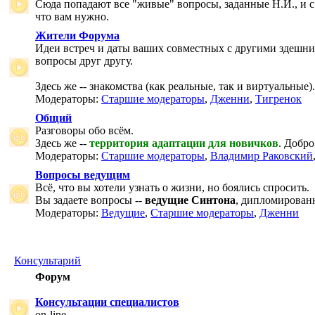
Сюда попадают все "живые" вопросы, заданные Н.И., и с
что вам нужно.
Жители Форума
Идеи встреч и даты ваших совместных с другими здешни
вопросы друг другу.
Здесь же -- знакомства (как реальные, так и виртуальные).
Модераторы:
Старшие модераторы
,
Дженни
,
Тигренок
Общий
Разговоры обо всём.
Здесь же --
территория адаптации для новичков
. Добро
Модераторы:
Старшие модераторы
,
Владимир Раковский
Вопросы ведущим
Всё, что вы хотели узнать о жизни, но боялись спросить.
Вы задаете вопросы --
ведущие Синтона
, дипломирован
Модераторы:
Ведущие
,
Старшие модераторы
,
Дженни
Консультарий
Форум
Консультации специалистов
on-line