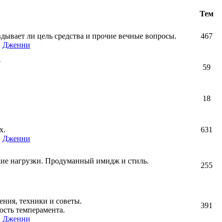
Тем
авдывает ли цель средства и прочие вечные вопросы.
467
,
Дженни
!
59
18
х.
631
,
Дженни
кие нагрузки. Продуманный имидж и стиль.
255
ния, техники и советы.
391
ость темперамента.
,
Дженни