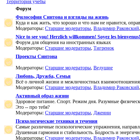
Территория учебы
Форум
Философия Синтона и взгляды на жизнь
Куда и как жить, что хорошо и что нам не нравится, опр
Модераторы:
Старшие модераторы
,
Владимир Раковский
Nice to see you! Herzlich willkommen! Soyez les bienvenus
Форум для общения на иностранных языках
Модераторы:
Старшие модераторы
,
Тигренок
Проекты Синтона
Модераторы:
Старшие модераторы
,
Ведущие
Любовь, Дружба, Семья
Всё о личной жизни и межличностных взаимоотношения
Модераторы:
Старшие модераторы
,
Владимир Раковский
Активный образ жизни
Здоровое питание. Спорт. Режим дня. Разумные физичес
Это -- про тебя?
Модераторы:
Старшие модераторы
,
Дженни
Психологические техники и течения
Самые различные психологические упражнения, направле
Душевная гармония и стабильность. Бодрость и энергичн
Модераторы:
Старшие модераторы
,
Владимир Раковский