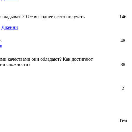
вкладывать?
Где
выгоднее всего получать
146
,
Дженни
е.
48
в
ими качествами они обладают? Как достигают
зни сложности?
88
2
Тем