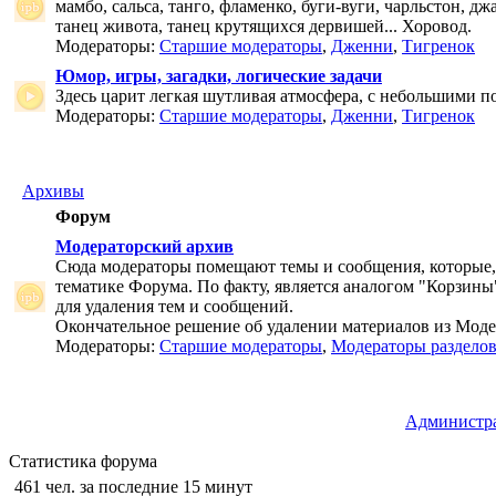
мамбо, сальса, танго, фламенко, буги-вуги, чарльстон, дж
танец живота, танец крутящихся дервишей... Хоровод.
Модераторы:
Старшие модераторы
,
Дженни
,
Тигренок
Юмор, игры, загадки, логические задачи
Здесь царит легкая шутливая атмосфера, с небольшими п
Модераторы:
Старшие модераторы
,
Дженни
,
Тигренок
Архивы
Форум
Модераторский архив
Сюда модераторы помещают темы и сообщения, которые,
тематике Форума. По факту, является аналогом "Корзины
для удаления тем и сообщений.
Окончательное решение об удалении материалов из Мод
Модераторы:
Старшие модераторы
,
Модераторы раздело
Администр
Статистика форума
461 чел. за последние 15 минут