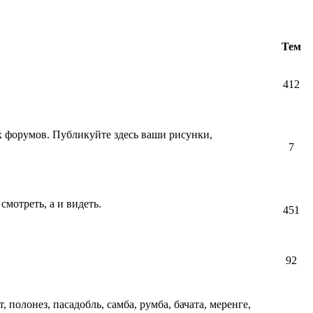
Тем
412
их форумов. Публикуйте здесь ваши рисунки,
7
смотреть, а и видеть.
451
92
т, полонез, пасадобль, самба, румба, бачата, меренге,