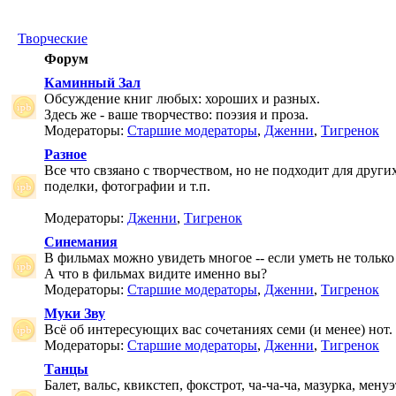
Творческие
Форум
Каминный Зал
Обсуждение книг любых: хороших и разных.
Здесь же - ваше творчество: поэзия и проза.
Модераторы:
Старшие модераторы
,
Дженни
,
Тигренок
Разное
Все что свзяано с творчеством, но не подходит для друг
поделки, фотографии и т.п.
Модераторы:
Дженни
,
Тигренок
Синемания
В фильмах можно увидеть многое -- если уметь не только 
А что в фильмах видите именно вы?
Модераторы:
Старшие модераторы
,
Дженни
,
Тигренок
Муки Зву
Всё об интересующих вас сочетаниях семи (и менее) нот.
Модераторы:
Старшие модераторы
,
Дженни
,
Тигренок
Танцы
Балет, вальс, квикстеп, фокстрот, ча-ча-ча, мазурка, менуэ