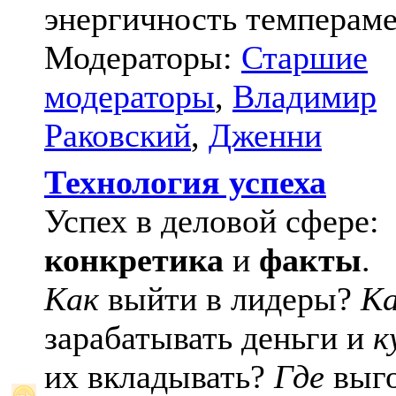
энергичность темпераме
Модераторы:
Старшие
модераторы
,
Владимир
Раковский
,
Дженни
Технология успеха
Успех в деловой сфере:
конкретика
и
факты
.
Как
выйти в лидеры?
К
зарабатывать деньги и
к
их вкладывать?
Где
выго