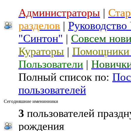
Администраторы
|
Стар
разделов
|
Руководство
"Синтон"
|
Совсем нов
Кураторы
|
Помощники 
Пользователи
|
Новичк
Полный список по:
Пос
пользователей
Сегодняшние именинники
3
пользователей праздн
рождения