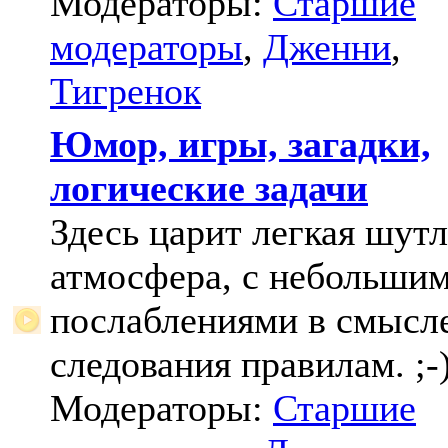
Модераторы:
Старшие
модераторы
,
Дженни
,
Тигренок
Юмор, игры, загадки,
логические задачи
Здесь царит легкая шут
атмосфера, с небольши
послаблениями в смысл
следования правилам. ;-
Модераторы:
Старшие