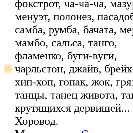
фокстрот, ча-ча-ча, мазу
менуэт, полонез, пасадо
самба, румба, бачата, ме
мамбо, сальса, танго,
фламенко, буги-вуги,
чарльстон, джайв, брейк
хип-хоп, гопак, жок, гр
танцы, танец живота, та
крутящихся дервишей...
Хоровод.